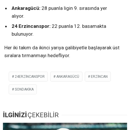
Ankaragücü:
28 puanla ligin 9. sırasında yer
alıyor.
24 Erzincanspor:
22 puanla 12. basamakta
bulunuyor.
Her iki takım da ikinci yarıya galibiyetle başlayarak üst
sıralara tırmanmayı hedefliyor.
24ERZINCANSPOR
ANKARAGÜCÜ
ERZİNCAN
SONDAKIKA
İLGİNİZİ
ÇEKEBİLİR