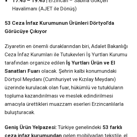
17:45 – 19:45
| Erzincan – Sabiha Gökçen
Havalimanı (AJET ile Dönüş)
53 Ceza İnfaz Kurumunun Ürünleri Dörtyol’da
Görücüye Çıkıyor
Ziyaretin en önemli duraklarından biri, Adalet Bakanlığı
Ceza İnfaz Kurumları ile Tutukevleri İş Yurtları Kurumu
tarafından organize edilen
İş Yurtları Ürün ve El
Sanatları Fuarı
olacak. Şehrin kalbi konumundaki
Dörtyol Meydanı (Cumhuriyet ve Kızılay Meydanı)
üzerinde kurulacak olan fuar, hükümlü ve tutukluların
topluma kazandırılması ve meslek edindirilmesi
amacıyla ürettikleri muazzam eserleri Erzincanlılarla
buluşturacak.
Geniş Ürün Yelpazesi:
Türkiye genelindeki
53 farklı
ceza infaz kurumundan
gelen mobilyadan tekstile, el