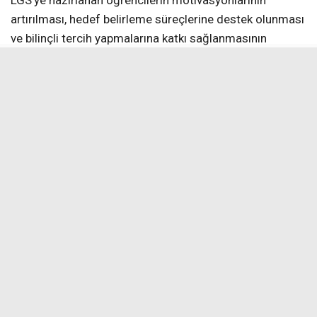
artırılması, hedef belirleme süreçlerine destek olunması
ve bilinçli tercih yapmalarına katkı sağlanmasının
amaçlandığını belirterek, “Bu tür eğitim amaçlı ziyaretler,
öğrencilerimizin hedeflerini somutlaştırmaları açısından
önem taşımaktadır. Fen liseleri gibi nitelikli eğitim
kurumlarını yerinde görmek, öğrencilerimizin
motivasyonunu artırmakta ve gelecek ile ilgili
planlamalarına katkı sağlamaktadır. Bu süreçte
öğrencilerimize rehberlik eden öğretmenlerimize
teşekkür eder, tüm öğrencilerimize LGS yolculuklarında
başarılar dilerim. Öğrencilerimizin akademik
gelişimlerini destekleyen bu etkinliklere devam
edeceğiz. Ayrıca bizleri samimiyetle karşılayan, okul
hakkında detaylı bilgilendirmede bulunan ve
misafirperverlikleriyle örnek olan Erzincan Fen Lisesi
okul idarecilerine ve öğretmenlerine çok teşekkür