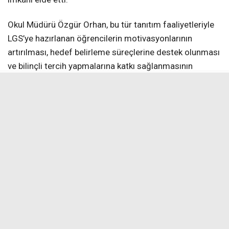
Okul Müdürü Özgür Orhan, bu tür tanıtım faaliyetleriyle
LGS’ye hazırlanan öğrencilerin motivasyonlarının
artırılması, hedef belirleme süreçlerine destek olunması
ve bilinçli tercih yapmalarına katkı sağlanmasının
amaçlandığını belirterek, “Bu tür eğitim amaçlı ziyaretler,
öğrencilerimizin hedeflerini somutlaştırmaları açısından
önem taşımaktadır. Fen liseleri gibi nitelikli eğitim
kurumlarını yerinde görmek, öğrencilerimizin
motivasyonunu artırmakta ve gelecek ile ilgili
planlamalarına katkı sağlamaktadır. Bu süreçte
öğrencilerimize rehberlik eden öğretmenlerimize
teşekkür eder, tüm öğrencilerimize LGS yolculuklarında
başarılar dilerim. Öğrencilerimizin akademik
gelişimlerini destekleyen bu etkinliklere devam
edeceğiz. Ayrıca bizleri samimiyetle karşılayan, okul