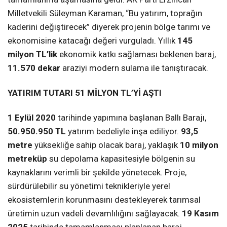
Milletvekili Süleyman Karaman, “Bu yatırım, toprağın
kaderini değiştirecek” diyerek projenin bölge tarımı ve
ekonomisine katacağı değeri vurguladı. Yıllık
145
milyon TL’lik
ekonomik katkı sağlaması beklenen baraj,
11.570 dekar
araziyi modern sulama ile tanıştıracak.
YATIRIM TUTARI 51 MİLYON TL’Yİ AŞTI
1 Eylül 2020
tarihinde yapımına başlanan Ballı Barajı,
50.950.950 TL
yatırım bedeliyle inşa ediliyor.
93,5
metre
yüksekliğe sahip olacak baraj, yaklaşık
10 milyon
metreküp
su depolama kapasitesiyle bölgenin su
kaynaklarını verimli bir şekilde yönetecek. Proje,
sürdürülebilir su yönetimi teknikleriyle yerel
ekosistemlerin korunmasını destekleyerek tarımsal
üretimin uzun vadeli devamlılığını sağlayacak.
19 Kasım
2025
tarihinde tamamlanması planlanan baraj,