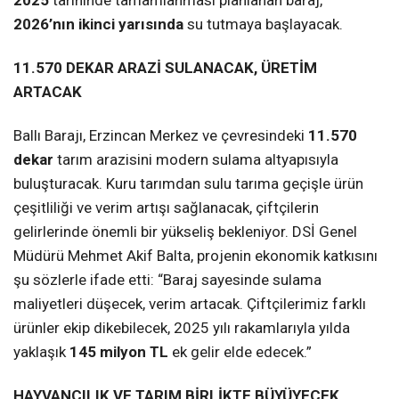
2026’nın ikinci yarısında
su tutmaya başlayacak.
11.570 DEKAR ARAZİ SULANACAK, ÜRETİM
ARTACAK
Ballı Barajı, Erzincan Merkez ve çevresindeki
11.570
dekar
tarım arazisini modern sulama altyapısıyla
buluşturacak. Kuru tarımdan sulu tarıma geçişle ürün
çeşitliliği ve verim artışı sağlanacak, çiftçilerin
gelirlerinde önemli bir yükseliş bekleniyor. DSİ Genel
Müdürü Mehmet Akif Balta, projenin ekonomik katkısını
şu sözlerle ifade etti: “Baraj sayesinde sulama
maliyetleri düşecek, verim artacak. Çiftçilerimiz farklı
ürünler ekip dikebilecek, 2025 yılı rakamlarıyla yılda
yaklaşık
145 milyon TL
ek gelir elde edecek.”
HAYVANCILIK VE TARIM BİRLİKTE BÜYÜYECEK