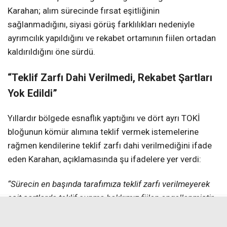
Karahan; alım sürecinde fırsat eşitliğinin
sağlanmadığını, siyasi görüş farklılıkları nedeniyle
ayrımcılık yapıldığını ve rekabet ortamının fiilen ortadan
kaldırıldığını öne sürdü.
“Teklif Zarfı Dahi Verilmedi, Rekabet Şartları
Yok Edildi”
Yıllardır bölgede esnaflık yaptığını ve dört ayrı TOKİ
bloğunun kömür alımına teklif vermek istemelerine
rağmen kendilerine teklif zarfı dahi verilmediğini ifade
eden Karahan, açıklamasında şu ifadelere yer verdi:
“Sürecin en başında tarafımıza teklif zarfı verilmeyerek
eşit şartlarda teklif sunma hakkımız fiilen engellenmiştir.
Dahası, Erzincan’da faaliyet gösteren ve Türkiye’nin
birçok iline kömür tedariki sağlayan güçlü referanslara