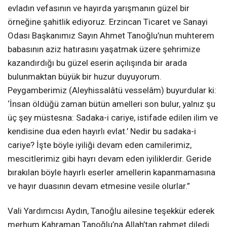
evladın vefasının ve hayırda yarışmanın güzel bir
örneğine şahitlik ediyoruz. Erzincan Ticaret ve Sanayi
Odası Başkanımız Sayın Ahmet Tanoğlu’nun muhterem
babasının aziz hatırasını yaşatmak üzere şehrimize
kazandırdığı bu güzel eserin açılışında bir arada
bulunmaktan büyük bir huzur duyuyorum.
Peygamberimiz (Aleyhissalâtü vesselâm) buyurdular ki:
‘İnsan öldüğü zaman bütün amelleri son bulur, yalnız şu
üç şey müstesna: Sadaka-i cariye, istifade edilen ilim ve
kendisine dua eden hayırlı evlat.’ Nedir bu sadaka-i
cariye? İşte böyle iyiliği devam eden camilerimiz,
mescitlerimiz gibi hayrı devam eden iyiliklerdir. Geride
bırakılan böyle hayırlı eserler amellerin kapanmamasına
ve hayır duasının devam etmesine vesile olurlar.”
Vali Yardımcısı Aydın, Tanoğlu ailesine teşekkür ederek
merhum Kahraman Tanoğlu’na Allah’tan rahmet diledi