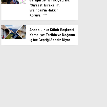
Sarıgül’den Birlik Çağrısı:
“Siyaseti Bırakalım,
Erzincan’ın Hakkını
Koruyalım”
Anadolu’nun Kültür Başkenti
Kemaliye: Tarihin ve Doğanın
İç İçe Geçtiği Sessiz Diyar