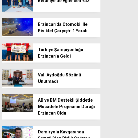
Refahiye’de Eğlenceli Yaz!
Erzincan’da Otomobil İle
Bisiklet Çarpıştı: 1 Yaralı
Türkiye Şampiyonluğu
Erzincan’a Geldi
Vali Aydoğdu Sözünü
Unutmadı
AB ve BM Destekli Şiddetle
Mücadele Projesinin Durağı
Erzincan Oldu
Demiryolu Kavgasında