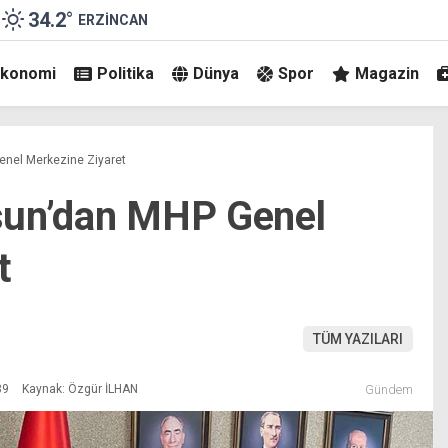
34.2
°
ERZINCAN
Ekonomi
Politika
Dünya
Spor
Magazin
enel Merkezine Ziyaret
sun’dan MHP Genel
t
TÜM YAZILARI
39
Kaynak: Özgür İLHAN
Gündem