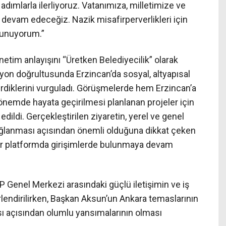
dımlarla ilerliyoruz. Vatanımıza, milletimize ve
 devam edeceğiz. Nazik misafirperverlikleri için
sunuyorum.”
önetim anlayışını “Üretken Belediyecilik” olarak
zyon doğrultusunda Erzincan’da sosyal, altyapısal
çirdiklerini vurguladı. Görüşmelerde hem Erzincan’a
dönemde hayata geçirilmesi planlanan projeler için
dildi. Gerçekleştirilen ziyaretin, yerel ve genel
ğlanması açısından önemli olduğuna dikkat çeken
her platformda girişimlerde bulunmaya devam
P Genel Merkezi arasındaki güçlü iletişimin ve iş
rlendirilirken, Başkan Aksun’un Ankara temaslarının
sı açısından olumlu yansımalarının olması