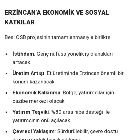
ERZİNCAN’A EKONOMİK VE SOSYAL
KATKILAR
Besi OSB projesinin tamamlanmasıyla birlikte:
İstihdam
: Genç nüfusa yönelik iş olanakları
artacak.
Üretim Artışı
: Et üretiminde Erzincan önemli bir
konum kazanacak.
Ekonomik Kalkınma
: Bölge, yatırımcılar için
cazibe merkezi olacak.
Yatırım Teşviki
: %80 arsa hibe desteği ile
yatırımcının önü açılacak.
Çevreci Yaklaşım
: Sürdürülebilir, çevre dostu
üretim modeli teşvik edilecek.