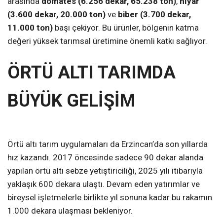
arasında
domates (6.256 dekar, 65.238 ton)
,
hıyar
(3.600 dekar, 20.000 ton)
ve
biber (3.700 dekar,
11.000 ton)
başı çekiyor. Bu ürünler, bölgenin katma
değeri yüksek tarımsal üretimine önemli katkı sağlıyor.
ÖRTÜ ALTI TARIMDA
BÜYÜK GELİŞİM
Örtü altı tarım uygulamaları da Erzincan’da son yıllarda
hız kazandı. 2017 öncesinde sadece 90 dekar alanda
yapılan örtü altı sebze yetiştiriciliği, 2025 yılı itibarıyla
yaklaşık 600 dekara ulaştı. Devam eden yatırımlar ve
bireysel işletmelerle birlikte yıl sonuna kadar bu rakamın
1.000 dekara ulaşması bekleniyor.