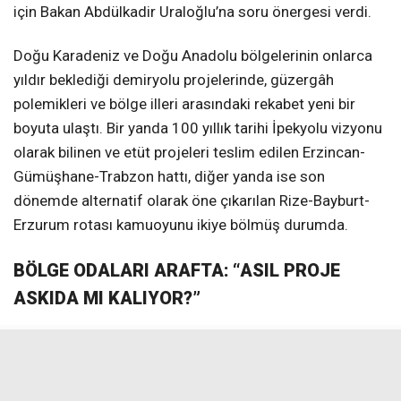
için Bakan Abdülkadir Uraloğlu’na soru önergesi verdi.
Doğu Karadeniz ve Doğu Anadolu bölgelerinin onlarca
yıldır beklediği demiryolu projelerinde, güzergâh
polemikleri ve bölge illeri arasındaki rekabet yeni bir
boyuta ulaştı. Bir yanda 100 yıllık tarihi İpekyolu vizyonu
olarak bilinen ve etüt projeleri teslim edilen Erzincan-
Gümüşhane-Trabzon hattı, diğer yanda ise son
dönemde alternatif olarak öne çıkarılan Rize-Bayburt-
Erzurum rotası kamuoyunu ikiye bölmüş durumda.
BÖLGE ODALARI ARAFTA: “ASIL PROJE
ASKIDA MI KALIYOR?”
Erzincan, Gümüşhane ve Trabzon Ticaret ve Sanayi
Odaları (TSO), bölgedeki zengin metal maden
rezervlerinin ihracata kazandırılması ve Trabzon Limanı