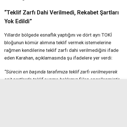
“Teklif Zarfı Dahi Verilmedi, Rekabet Şartları
Yok Edildi”
Yıllardır bölgede esnaflık yaptığını ve dört ayrı TOKİ
bloğunun kömür alımına teklif vermek istemelerine
rağmen kendilerine teklif zarfı dahi verilmediğini ifade
eden Karahan, açıklamasında şu ifadelere yer verdi:
“Sürecin en başında tarafımıza teklif zarfı verilmeyerek
eşit şartlarda teklif sunma hakkımız fiilen engellenmiştir.
Dahası, Erzincan’da faaliyet gösteren ve Türkiye’nin
birçok iline kömür tedariki sağlayan güçlü referanslara
sahip bir firmaya da söz verilmesine rağmen teklif zarfı
ulaştırılmamıştır. Sektörel tecrübesi yüksek firmaların
dahi sürecin dışında bırakılması, alımın objektif kriterlerle
yürütülmediğini göstermektedir.”