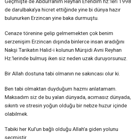
Geçmişte de Abdurrahim Reyhan Efendim hz.’leri 1998
de darulbaka’ya hicret ettiğinde yine bi dünya hazır
bulunurken Erzincan yine baka durmuştu.
Cenaze törenine gelip gelmemekten çok benim
serzenişim Erzincan dışında binlerce insan aradığını
Nakşi Tarikatın Halid-i kolunun Mürşidi Avni Reyhan
Hz.’lerinde bulmuş iken siz neden uzak duruyorsunuz.
Bir Allah dostuna tabi olmanın ne sakıncası olur ki.
Ben tabi olmaktan duyduğum hazmı anlatamam.
Maksadım siz de bu yalan dünyada, acımasız dünyada,
sıkıntı ve stresin yoğun olduğu bir nebze huzur içinde
olabilmek.
Tabiki her Kul’un bağlı olduğu Allah’a giden yolunu
seçmiştir.