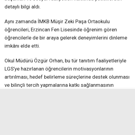
detaylı bilgi aldı.
Aynı zamanda İMKB Müşir Zeki Paşa Ortaokulu
öğrencileri, Erzincan Fen Lisesinde öğrenim gören
öğrencilerle de bir araya gelerek deneyimlerini dinleme
imkânı elde etti.
Okul Müdürü Özgür Orhan, bu tür tanıtım faaliyetleriyle
LGS’ye hazırlanan öğrencilerin motivasyonlarının
artırılması, hedef belirleme süreçlerine destek olunması
ve bilinçli tercih yapmalarına katkı sağlanmasının
amaçlandığını belirterek, “Bu tür eğitim amaçlı ziyaretler,
öğrencilerimizin hedeflerini somutlaştırmaları açısından
önem taşımaktadır. Fen liseleri gibi nitelikli eğitim
kurumlarını yerinde görmek, öğrencilerimizin
motivasyonunu artırmakta ve gelecek ile ilgili
planlamalarına katkı sağlamaktadır. Bu süreçte