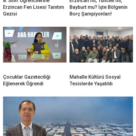
8. Sınıf Öğrencilerine
Erzincan mı, Tunceli mi,
Erzincan Fen Lisesi Tanıtım
Bayburt mu? İşte Bölgenin
Gezisi
Borç Şampiyonları!
Çocuklar Gazeteciliği
Mahalle Kültürü Sosyal
Eğlenerek Öğrendi
Tesislerde Yaşatıldı