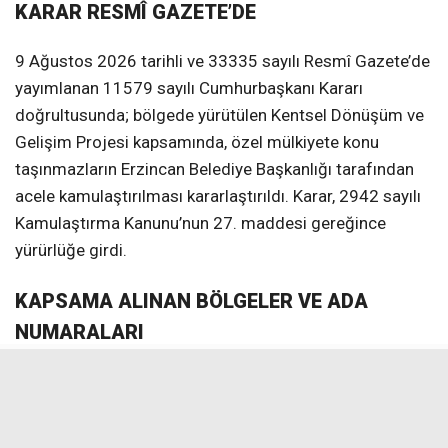
KARAR RESMÎ GAZETE’DE
9 Ağustos 2026 tarihli ve 33335 sayılı Resmî Gazete’de
yayımlanan 11579 sayılı Cumhurbaşkanı Kararı
doğrultusunda; bölgede yürütülen Kentsel Dönüşüm ve
Gelişim Projesi kapsamında, özel mülkiyete konu
taşınmazların Erzincan Belediye Başkanlığı tarafından
acele kamulaştırılması kararlaştırıldı. Karar, 2942 sayılı
Kamulaştırma Kanunu’nun 27. maddesi gereğince
yürürlüğe girdi.
KAPSAMA ALINAN BÖLGELER VE ADA
NUMARALARI
1939 depremi sonrasında, 1950 ve 1960’lı yıllarda inşa
edildiği tahmin edilen tek katlı ve miadını doldurmuş
dükkanların yıkılarak yerlerine Erzincan’ın siluetine