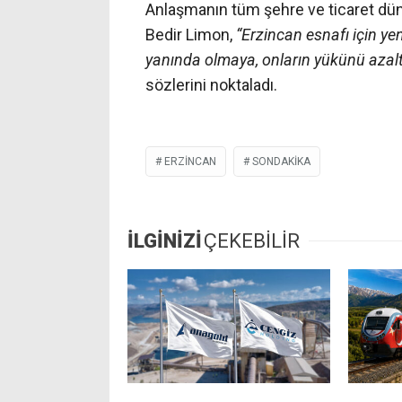
Anlaşmanın tüm şehre ve ticaret dün
Bedir Limon,
“Erzincan esnafı için ye
yanında olmaya, onların yükünü aza
sözlerini noktaladı.
ERZİNCAN
SONDAKIKA
İLGİNİZİ
ÇEKEBİLİR