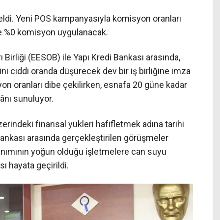
eldi. Yeni POS kampanyasıyla komisyon oranları
e %0 komisyon uygulanacak.
 Birliği (EESOB) ile Yapı Kredi Bankası arasında,
ni ciddi oranda düşürecek dev bir iş birliğine imza
n oranları dibe çekilirken, esnafa 20 güne kadar
nı sunuluyor.
erindeki finansal yükleri hafifletmek adına tarihi
 Bankası arasında gerçekleştirilen görüşmeler
llanımının yoğun olduğu işletmelere can suyu
ı hayata geçirildi.