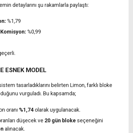
emin detaylarını şu rakamlarla paylaştı:
on:
%1,79
e Komisyon:
%0,99
eçerli.
ÖRE ESNEK MODEL
istem tasarladıklarını belirten Limon, farklı bloke
nduğunu vurguladı. Bu kapsamda;
on oranı
%1,74
olarak uygulanacak.
oranları düşecek ve
20 gün bloke
seçeneğini
on
alınacak.