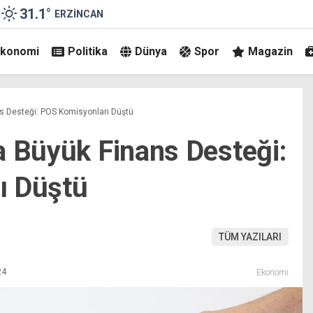
31.1
°
ERZINCAN
Ekonomi
Politika
Dünya
Spor
Magazin
s Desteği: POS Komisyonları Düştü
a Büyük Finans Desteği:
ı Düştü
TÜM YAZILARI
24
Ekonomi