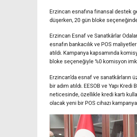
Erzincan esnafına finansal destek g
düşerken, 20 gün bloke seçeneğind
Erzincan Esnaf ve Sanatkârlar Odaları
esnafın bankacılık ve POS maliyetleri
atıldı. Kampanya kapsamında komisyo
bloke seçeneğiyle %0 komisyon imkâ
Erzincan’da esnaf ve sanatkârların üz
bir adım atıldı. EESOB ve Yapı Kredi
neticesinde, özellikle kredi kartı ku
olacak yeni bir POS cihazı kampanyas