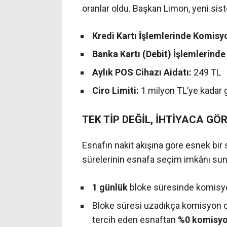
oranlar oldu. Başkan Limon, yeni sist
Kredi Kartı İşlemlerinde Komisy
Banka Kartı (Debit) İşlemlerind
Aylık POS Cihazı Aidatı:
249 TL
Ciro Limiti:
1 milyon TL’ye kadar g
TEK TİP DEĞİL, İHTİYACA G
Esnafın nakit akışına göre esnek bir s
sürelerinin esnafa seçim imkânı su
1 günlük
bloke süresinde komisy
Bloke süresi uzadıkça komisyon 
tercih eden esnaftan
%0 komisy