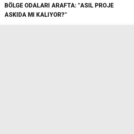
BÖLGE ODALARI ARAFTA: “ASIL PROJE
ASKIDA MI KALIYOR?”
Erzincan, Gümüşhane ve Trabzon Ticaret ve Sanayi
Odaları (TSO), bölgedeki zengin metal maden
rezervlerinin ihracata kazandırılması ve Trabzon Limanı
ile sanayi bölgelerinin entegrasyonu için Erzincan-
Gümüşhane-Trabzon hattının en rantabl güzergâh
olduğunu savunuyor. Ancak etüt ve fizibilite çalışmaları
tamamlanarak bakanlığa sunulan projeye, TCDD’nin
2026 Yatırım Programı’nda toplam 234,7 milyon TL’lik
bedele karşılık yalnızca 1 milyon TL ödenek ayrılması
“asıl proje rafa mı kaldırılıyor?” endişesine yol açtı.
Diğer taraftan, sahil hattındaki diğer iller ve sivil toplum
kuruluşları da sürece dahil olmuş durumda: