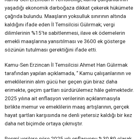
yaşadığı ekonomik darboğaza dikkat çekerek hükümete
çağrıda bulundu. Maaşların yoksulluk sınırının altında
kaldığını ifade eden İl Temsilcisi Gülırmak; vergi
dilimlerinin %15’te sabitlenmesi, ilave ek ödemelerin
emekli maaşlarına yansıtılması ve 3600 ek gösterge
sözünün tutulması gerektiğini ifade etti.
Kamu-Sen Erzincan İl Temsilcisi Ahmet Han Gülırmak
tarafından yapılan açıklamada, “ Kamu çalışanlarının ve
emeklilerinin alım gücü her geçen gün biraz daha
erimekte, geçim şartları sürdürülemez hâle gelmektedir.
2025 yılına ait enflasyon verilerinin açıklanmasıyla
birlikte memur ve emeklilerin maaş artışlarının, gerçek
hayat şartları karşısında ne denli yetersiz kaldığı bir kez
daha net biçimde ortaya çıkmıştır.
Resmî verilere göre 2025 yılı enflasyonu %30,89 olarak