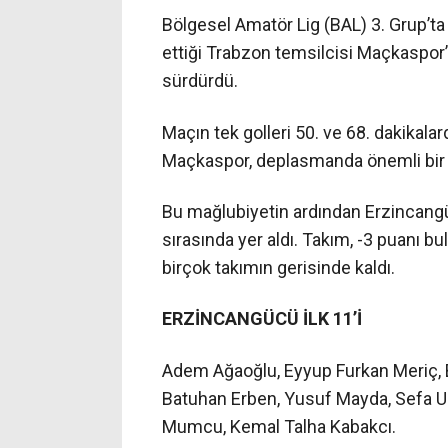
Bölgesel Amatör Lig (BAL) 3. Grup’
ettiği Trabzon temsilcisi Maçkaspor’a
sürdürdü.
Maçın tek golleri 50. ve 68. dakikalarda
Maçkaspor, deplasmanda önemli bir ga
Bu mağlubiyetin ardından Erzincangüc
sırasında yer aldı. Takım, -3 puanı b
birçok takımın gerisinde kaldı.
ERZİNCANGÜCÜ İLK 11’İ
Adem Ağaoğlu, Eyyup Furkan Meriç,
Batuhan Erben, Yusuf Mayda, Sefa Ul
Mumcu, Kemal Talha Kabakcı.