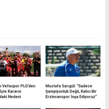
n Vefaspor PLG’den
Mustafa Sarıgül: “Sadece
 İşte Kararın
Şampiyonluk Değil, Kalıcı Bir
daki Nedeni
Erzincanspor İnşa Ediyoruz”