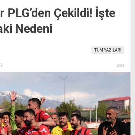
 PLG’den Çekildi! İşte
aki Nedeni
TÜM YAZILARI
52
Spor