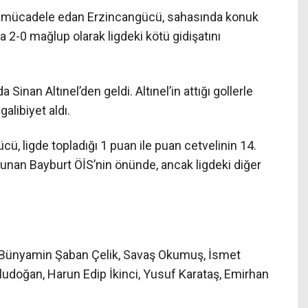
ta mücadele edan Erzincangücü, sahasında konuk
 2-0 mağlup olarak ligdeki kötü gidişatını
 Sinan Altınel’den geldi. Altınel’in attığı gollerle
libiyet aldı.
ü, ligde topladığı 1 puan ile puan cetvelinin 14.
ulunan Bayburt ÖİS’nin önünde, ancak ligdeki diğer
 Bünyamin Şaban Çelik, Savaş Okumuş, İsmet
udoğan, Harun Edip İkinci, Yusuf Karataş, Emirhan