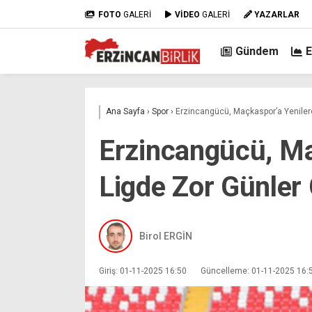
FOTO
GALERİ
VİDEO
GALERİ
YAZARLAR
Gündem
Ana Sayfa
›
Spor
›
Erzincangücü, Maçkaspor’a Yenilere
Erzincangücü, Ma
Ligde Zor Günler 
Birol ERGİN
Giriş: 01-11-2025 16:50
Güncelleme: 01-11-2025 16: