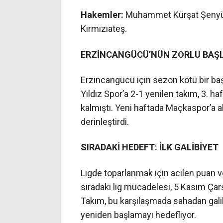
Hakemler:
Muhammet Kürşat Şenyüz
Kırmızıateş.
ERZİNCANGÜCÜ’NÜN ZORLU BAŞL
Erzincangücü için sezon kötü bir baş
Yıldız Spor’a 2-1 yenilen takım, 3. h
kalmıştı. Yeni haftada Maçkaspor’a al
derinleştirdi.
SIRADAKİ HEDEFT: İLK GALİBİYET
Ligde toparlanmak için acilen puan 
sıradaki lig mücadelesi, 5 Kasım Ça
Takım, bu karşılaşmada sahadan galib
yeniden başlamayı hedefliyor.