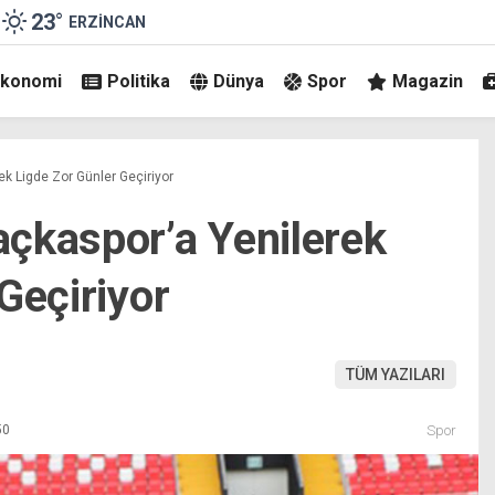
23
°
ERZINCAN
Ekonomi
Politika
Dünya
Spor
Magazin
k Ligde Zor Günler Geçiriyor
çkaspor’a Yenilerek
Geçiriyor
TÜM YAZILARI
50
Spor