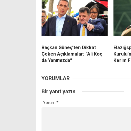
Başkan Güneş’ten Dikkat
Elazığs
Çeken Açıklamalar: “Ali Koç
Kurulu’
da Yanımızda”
Kerim F
YORUMLAR
Bir yanıt yazın
Yorum
*