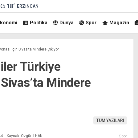
18
°
ERZINCAN
Ekonomi
Politika
Dünya
Spor
Magazin
yonası İçin Sivas’ta Mindere Çıkıyor
iler Türkiye
 Sivas’ta Mindere
TÜM YAZILARI
44
Kaynak: Özgür İLHAN
Spor