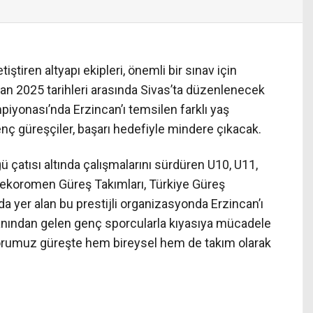
iştiren altyapı ekipleri, önemli bir sınav için
ran 2025 tarihleri arasında Sivas’ta düzenlenecek
yonası’nda Erzincan’ı temsilen farklı yaş
ç güreşçiler, başarı hedefiyle mindere çıkacak.
 çatısı altında çalışmalarını sürdüren U10, U11,
rekoromen Güreş Takımları, Türkiye Güreş
 yer alan bu prestijli organizasyonda Erzincan’ı
yanından gelen genç sporcularla kıyasıya mücadele
porumuz güreşte hem bireysel hem de takım olarak