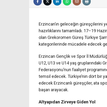
Erzincan’ın geleceğin güreşçilerini yet
hazırlıklarını tamamladı. 17–19 Hazi
olan Grekoromen Güreş Türkiye Şampi
kategorilerinde mücadele edecek gen
Erzincan Gençlik ve Spor İl Müdürlüğü
U12, U13 ve U14 yaş gruplarındaki G
Federasyonu’nun faaliyet programında
temsil edecek. Türkiye’nin dört bir 
edecek Erzincanlı güreşçiler, ata s
başarı arayacak.
Altyapıdan Zirveye Giden Yol