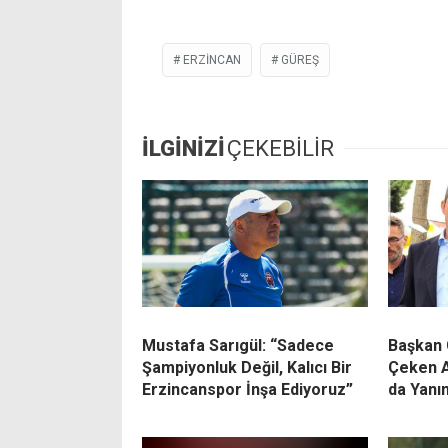
ERZINCAN
GÜREŞ
İLGİNİZİ
ÇEKEBİLİR
Mustafa Sarıgül: “Sadece
Başkan 
Şampiyonluk Değil, Kalıcı Bir
Çeken A
Erzincanspor İnşa Ediyoruz”
da Yanı