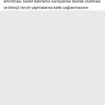
artırılması, hedef belirleme süreçlerine destek olunması
ve bilinçli tercih yapmalarına katkı sağlanmasının
amaçlandığını belirterek, “Bu tür eğitim amaçlı ziyaretler,
öğrencilerimizin hedeflerini somutlaştırmaları açısından
önem taşımaktadır. Fen liseleri gibi nitelikli eğitim
kurumlarını yerinde görmek, öğrencilerimizin
motivasyonunu artırmakta ve gelecek ile ilgili
planlamalarına katkı sağlamaktadır. Bu süreçte
öğrencilerimize rehberlik eden öğretmenlerimize
teşekkür eder, tüm öğrencilerimize LGS yolculuklarında
başarılar dilerim. Öğrencilerimizin akademik
gelişimlerini destekleyen bu etkinliklere devam
edeceğiz. Ayrıca bizleri samimiyetle karşılayan, okul
hakkında detaylı bilgilendirmede bulunan ve
misafirperverlikleriyle örnek olan Erzincan Fen Lisesi
okul idarecilerine ve öğretmenlerine çok teşekkür
ediyorum. Öğrencilerimiz açısından güzel bir deneyim