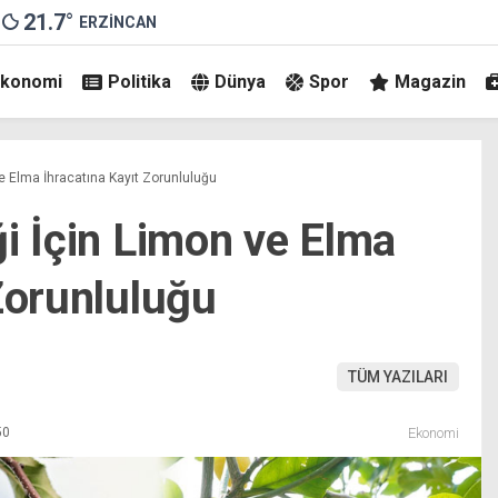
21.7
°
ERZINCAN
Ekonomi
Politika
Dünya
Spor
Magazin
ve Elma İhracatına Kayıt Zorunluluğu
i İçin Limon ve Elma
Zorunluluğu
TÜM YAZILARI
50
Ekonomi