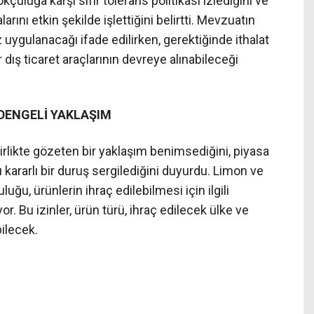
çuluğa karşı sıfır tolerans politikası izlediğini ve
nı etkin şekilde işlettiğini belirtti. Mevzuatın
uygulanacağı ifade edilirken, gerektiğinde ithalat
r dış ticaret araçlarının devreye alınabileceği
N DENGELİ YAKLAŞIM
 birlikte gözeten bir yaklaşım benimsediğini, piyasa
ı kararlı bir duruş sergilediğini duyurdu. Limon ve
luğu, ürünlerin ihraç edilebilmesi için ilgili
or. Bu izinler, ürün türü, ihraç edilecek ülke ve
bilecek.