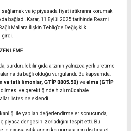
ni sağlamak ve iç piyasada fiyat istikrarını korumak
yda bağladı. Karar, 11 Eylül 2025 tarihinde Resmi
ğlı Mallara İlişkin Tebliğ’de Değişiklik
girdi.
ÜZENLEME
a, sürdürülebilir gıda arzının yalnızca yerli üretime
ikalarına da bağlı olduğu vurgulandı. Bu kapsamda,
 ve tatlı limonlar, GTİP 0805.50)
ve
elma (GTİP
edilmesi ve gerektiğinde hızlı müdahale
allar listesine eklendi.
kanlığı ile yapılan değerlendirmeler sonucunda,
ç piyasa dengesini zorladığını tespit etti. Bu
 iç piyasa istikrarının korunması için dış ticaret