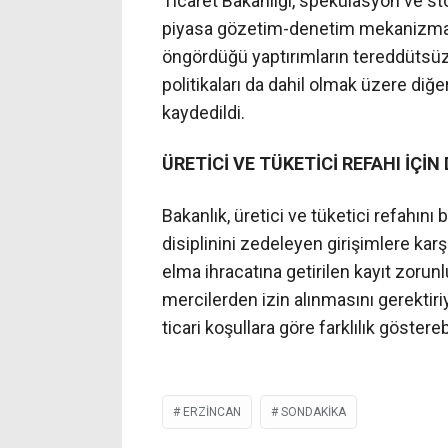
Ticaret Bakanlığı, spekülasyon ve stok
piyasa gözetim-denetim mekanizmaları
öngördüğü yaptırımların tereddütsüz 
politikaları da dahil olmak üzere diğe
kaydedildi.
ÜRETİCİ VE TÜKETİCİ REFAHI İÇİ
Bakanlık, üretici ve tüketici refahını
disiplinini zedeleyen girişimlere karş
elma ihracatına getirilen kayıt zorunlu
mercilerden izin alınmasını gerektiriy
ticari koşullara göre farklılık göstere
ERZINCAN
SONDAKIKA