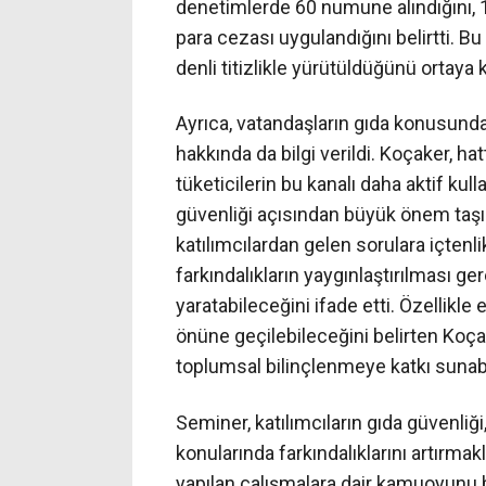
denetimlerde 60 numune alındığını, 1
para cezası uygulandığını belirtti. B
denli titizlikle yürütüldüğünü ortaya 
Ayrıca, vatandaşların gıda konusundaki
hakkında da bilgi verildi. Koçaker, ha
tüketicilerin bu kanalı daha aktif ku
güvenliği açısından büyük önem taşı
katılımcılardan gelen sorulara içtenl
farkındalıkların yaygınlaştırılması ge
yaratabileceğini ifade etti. Özellikle
önüne geçilebileceğini belirten Koçak
toplumsal bilinçlenmeye katkı sunabil
Seminer, katılımcıların gıda güvenliği,
konularında farkındalıklarını artırm
yapılan çalışmalara dair kamuoyunu 