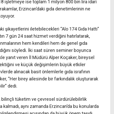
8 işletmeye ise toplam 1 milyon 800 bin lira idari
u rakamlar, Erzincan’daki gıda denetimlerinin ne
koyuyor.
 şikayetlerini iletebilecekleri “Alo 174 Gıda Hattı”
ttın 7 gün 24 saat hizmet verdiğini hatırlatarak,
llanmalarının hem kendileri hem de genel gıda
dığını söyledi. İki saat süren seminer boyunca
ikle yanıt veren İl Müdürü Alper Koçaker, bireysel
rektiğini ve küçük değişimlerin büyük etkiler
 evlerde alınacak basit önlemlerle gıda israfının
er, “Her birey ailesinde bir farkındalık oluşturarak
ir” dedi.
 bilinçli tüketim ve çevresel sürdürülebilirlik
akla kalmadı, aynı zamanda Erzincan’da bu konularda
bilgilendirmesi açısından da büyük önem taşıdı.