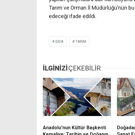
Tarım ve Orman İl Müdürlüğü’nün bu 
edeceği ifade edildi.
GIDA
TARIM
İLGİNİZİ
ÇEKEBİLİR
Anadolu’nun Kültür Başkenti
Doğadan
Kemaliye: Tarihin ve Doğanın
Sanat E