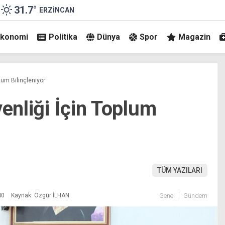
31.7
°
ERZINCAN
Ekonomi
Politika
Dünya
Spor
Magazin
plum Bilinçleniyor
venliği İçin Toplum
TÜM YAZILARI
40
Kaynak: Özgür İLHAN
Genel
Gündem