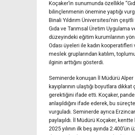
Koçaker’in sunumunda özellikle “Gı
bilinçlenmenin önemine yaptığı vurgul
Binali Yıldırım Üniversitesi’nin çeşi
Gıda ve Tarımsal Üretim Uygulama ve A
düzeyindeki eğitim kurumlarının yöne
Odası üyeleri ile kadın kooperatifleri
meslek gruplarından katılım, toplumu
ilginin arttığını gösterdi.
Seminerde konuşan İl Müdürü Alper K
kayıplarının ulaştığı boyutlara dikkat 
gerektiğini ifade etti. Koçaker, pan
anlaşıldığını ifade ederek, bu süreçte
vurguladı. Seminerde ayrıca Erzincan’
paylaşıldı. İl Müdürü Koçaker, kentte
2025 yılının ilk beş ayında 2.400’ün ü