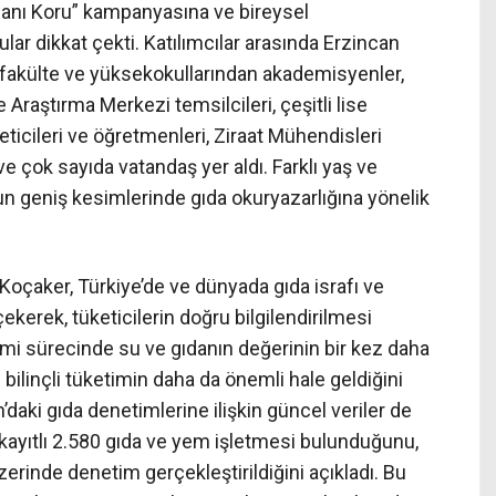
danı Koru” kampanyasına ve bireysel
ar dikkat çekti. Katılımcılar arasında Erzincan
tli fakülte ve yüksekokullarından akademisyenler,
raştırma Merkezi temsilcileri, çeşitli lise
ticileri ve öğretmenleri, Ziraat Mühendisleri
 ve çok sayıda vatandaş yer aldı. Farklı yaş ve
n geniş kesimlerinde gıda okuryazarlığına yönelik
oçaker, Türkiye’de ve dünyada gıda israfı ve
çekerek, tüketicilerin doğru bilgilendirilmesi
demi sürecinde su ve gıdanın değerinin bir kez daha
 bilinçli tüketimin daha da önemli hale geldiğini
daki gıda denetimlerine ilişkin güncel veriler de
 kayıtlı 2.580 gıda ve yem işletmesi bulunduğunu,
zerinde denetim gerçekleştirildiğini açıkladı. Bu