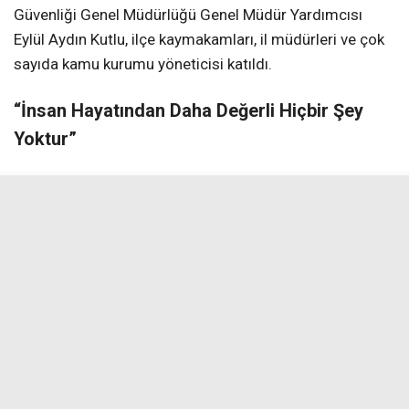
Güvenliği Genel Müdürlüğü Genel Müdür Yardımcısı
Eylül Aydın Kutlu, ilçe kaymakamları, il müdürleri ve çok
sayıda kamu kurumu yöneticisi katıldı.
“İnsan Hayatından Daha Değerli Hiçbir Şey
Yoktur”
Programın açılış konuşmasını yapan Vali Yardımcısı
Nurullah Kaya, iş sağlığı ve güvenliğinin yalnızca yasal
bir zorunluluk olmadığını, aksine insan hayatını
korumaya yönelik temel bir sorumluluk bilinci olduğunu
vurguladı. Kaya, şu değerlendirmelerde bulundu: “İş
sağlığı ve güvenliği konusu sadece kanunlarla yerine
getirilecek teknik bir uygulama değildir. Bu anlayışın
kurumlarımızın tamamında bir kültür haline gelmesi
gerekiyor. Çalışanlarımızın güvenliğini sağlamak, sağlıklı
çalışma ortamları oluşturmak ve olası iş kazalarının