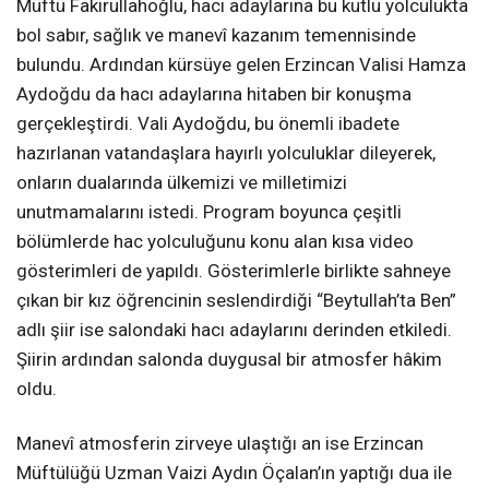
Müftü Fakirullahoğlu, hacı adaylarına bu kutlu yolculukta
bol sabır, sağlık ve manevî kazanım temennisinde
bulundu. Ardından kürsüye gelen Erzincan Valisi Hamza
Aydoğdu da hacı adaylarına hitaben bir konuşma
gerçekleştirdi. Vali Aydoğdu, bu önemli ibadete
hazırlanan vatandaşlara hayırlı yolculuklar dileyerek,
onların dualarında ülkemizi ve milletimizi
unutmamalarını istedi. Program boyunca çeşitli
bölümlerde hac yolculuğunu konu alan kısa video
gösterimleri de yapıldı. Gösterimlerle birlikte sahneye
çıkan bir kız öğrencinin seslendirdiği “Beytullah’ta Ben”
adlı şiir ise salondaki hacı adaylarını derinden etkiledi.
Şiirin ardından salonda duygusal bir atmosfer hâkim
oldu.
Manevî atmosferin zirveye ulaştığı an ise Erzincan
Müftülüğü Uzman Vaizi Aydın Öçalan’ın yaptığı dua ile