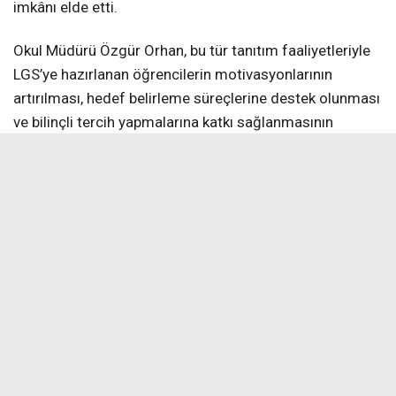
imkânı elde etti.
Okul Müdürü Özgür Orhan, bu tür tanıtım faaliyetleriyle
LGS’ye hazırlanan öğrencilerin motivasyonlarının
artırılması, hedef belirleme süreçlerine destek olunması
ve bilinçli tercih yapmalarına katkı sağlanmasının
amaçlandığını belirterek, “Bu tür eğitim amaçlı ziyaretler,
öğrencilerimizin hedeflerini somutlaştırmaları açısından
önem taşımaktadır. Fen liseleri gibi nitelikli eğitim
kurumlarını yerinde görmek, öğrencilerimizin
motivasyonunu artırmakta ve gelecek ile ilgili
planlamalarına katkı sağlamaktadır. Bu süreçte
öğrencilerimize rehberlik eden öğretmenlerimize
teşekkür eder, tüm öğrencilerimize LGS yolculuklarında
başarılar dilerim. Öğrencilerimizin akademik
gelişimlerini destekleyen bu etkinliklere devam
edeceğiz. Ayrıca bizleri samimiyetle karşılayan, okul