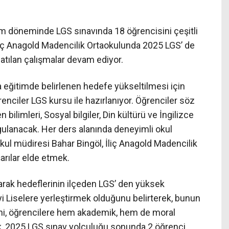
m döneminde LGS sınavında 18 öğrencisini çeşitli
en İliç Anagold Madencilik Ortaokulunda 2025 LGS’ de
latılan çalışmalar devam ediyor.
 eğitimde belirlenen hedefe yükseltilmesi için
nciler LGS kursu ile hazırlanıyor. Öğrenciler söz
ilimleri, Sosyal bilgiler, Din kültürü ve İngilizce
ulanacak. Her ders alanında deneyimli okul
kul müdiresi Bahar Bingöl, İliç Anagold Madencilik
arılar elde etmek.
arak hedeflerinin ilçeden LGS’ den yüksek
yi Liselere yerleştirmek olduğunu belirterek, bunun
ğini, öğrencilere hem akademik, hem de moral
ak, 2025 LGS sınav yolculuğu sonunda 2 öğrenci