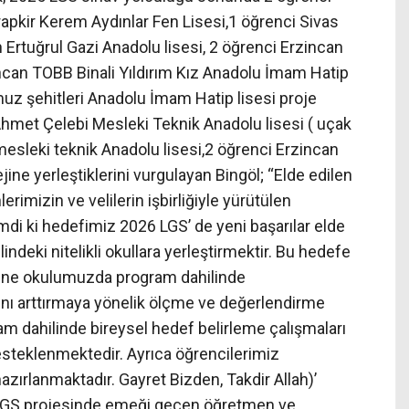
rapkir Kerem Aydınlar Fen Lisesi,1 öğrenci Sivas
 Ertuğrul Gazi Anadolu lisesi, 2 öğrenci Erzincan
incan TOBB Binali Yıldırım Kız Anadolu İmam Hatip
uz şehitleri Anadolu İmam Hatip lisesi proje
hmet Çelebi Mesleki Teknik Anadolu lisesi ( uçak
esleki teknik Anadolu lisesi,2 öğrenci Erzincan
jine yerleştiklerini vurgulayan Bingöl; “Elde edilen
rimizin ve velilerin işbirliğiyle yürütülen
mdi ki hedefimiz 2026 LGS’ de yeni başarılar elde
ndeki nitelikli okullara yerleştirmektir. Bu hedefe
Yine okulumuzda program dahilinde
ını arttırmaya yönelik ölçme ve değerlendirme
ram dahilinde bireysel hedef belirleme çalışmaları
esteklenmektedir. Ayrıca öğrencilerimiz
 hazırlanmaktadır. Gayret Bizden, Takdir Allah)’
f LGS projesinde emeği geçen öğretmen ve