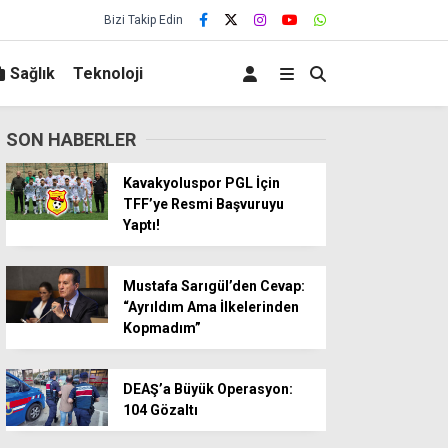
Bizi Takip Edin
Sağlık
Teknoloji
SON HABERLER
Kavakyoluspor PGL İçin
TFF’ye Resmi Başvuruyu
Yaptı!
Mustafa Sarıgül’den Cevap:
“Ayrıldım Ama İlkelerinden
Kopmadım”
DEAŞ’a Büyük Operasyon:
104 Gözaltı