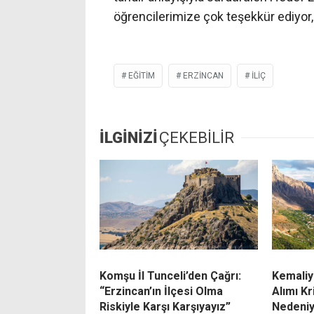
öğrencilerimize çok teşekkür ediyor, 
EĞITIM
ERZİNCAN
ILIÇ
İLGİNİZİ
ÇEKEBİLİR
Komşu İl Tunceli’den Çağrı:
Kemaliy
“Erzincan’ın İlçesi Olma
Alımı Kr
Riskiyle Karşı Karşıyayız”
Nedeniy