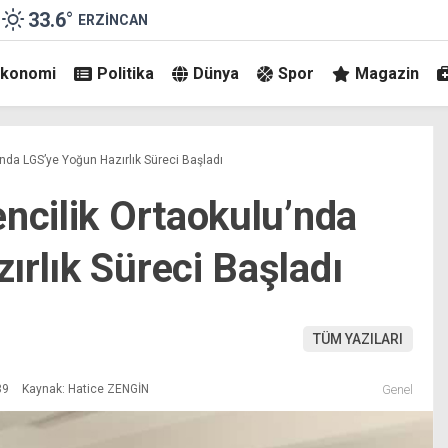
33.6
°
ERZINCAN
Ekonomi
Politika
Dünya
Spor
Magazin
’nda LGS’ye Yoğun Hazırlık Süreci Başladı
ncilik Ortaokulu’nda
ırlık Süreci Başladı
TÜM YAZILARI
39
Kaynak: Hatice ZENGİN
Genel