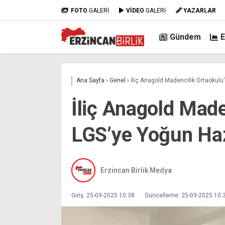
FOTO
GALERİ
VİDEO
GALERİ
YAZARLAR
Gündem
Ana Sayfa
›
Genel
›
İliç Anagold Madencilik Ortaokulu
İliç Anagold Made
LGS’ye Yoğun Haz
Erzincan Birlik Medya
Giriş: 25-09-2025 10:38
Güncelleme: 25-09-2025 10: