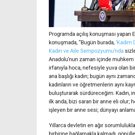
Programda açılış konuşması yapan E
konuşmada, “Bugün burada,
‘Kadim 
Kadın ve Aile Sempozyumu’nda
sizle
Anadolu’nun zaman içinde muhkem kı
irfanıyla hoca, nefesiyle yuva ola
ana başlığı kadın; bugün aynı zama
kadınların ve öğretmenlerin aynı kay
buluşturarak sürdüreceğim. Kadın, in
ilk anda, bizi saran bir anne eli olur
işleyen bir anne sesi; dünyayı anlamam
Yıllarca devletin en ağır sorumlulukl
birbirine bağlamakla kalmadı, gönülleri