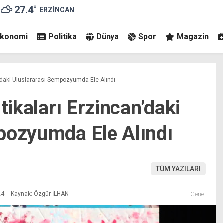
27.4
°
ERZINCAN
Ekonomi
Politika
Dünya
Spor
Magazin
n’daki Uluslararası Sempozyumda Ele Alındı
tikaları Erzincan’daki
pozyumda Ele Alındı
TÜM YAZILARI
24
Kaynak: Özgür İLHAN
Genel