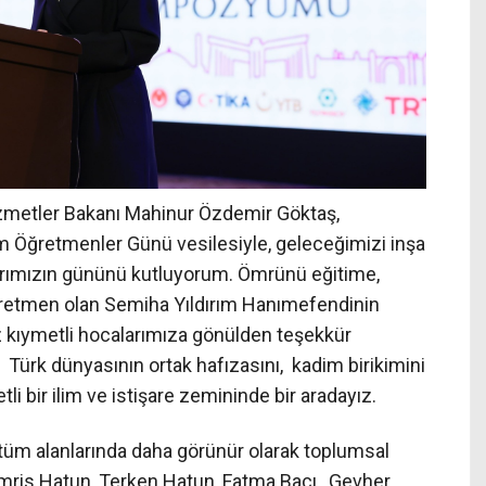
zmetler Bakanı Mahinur Özdemir Göktaş,
 Öğretmenler Günü vesilesiyle, geleceğimizi inşa
rımızın gününü kutluyorum. Ömrünü eğitime,
ğretmen olan Semiha Yıldırım Hanımefendinin
 kıymetli hocalarımıza gönülden teşekkür
 Türk dünyasının ortak hafızasını, kadim birikimini
i bir ilim ve istişare zemininde bir aradayız.
üm alanlarında daha görünür olarak toplumsal
 Tomris Hatun, Terken Hatun, Fatma Bacı, Gevher