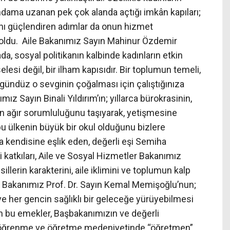
ihdama uzanan pek çok alanda açtığı imkân kapıları;
ını güçlendiren adımlar da onun hizmet
 oldu. Aile Bakanımız Sayın Mahinur Özdemir
da, sosyal politikanın kalbinde kadınların etkin
esi değil, bir ilham kapısıdır. Bir toplumun temeli,
e gündüz o sevginin çoğalması için çalıştığınıza
ız Sayın Binali Yıldırım’ın; yıllarca bürokrasinin,
ın ağır sorumluluğunu taşıyarak, yetişmesine
bu ülkenin büyük bir okul olduğunu bizlere
ta kendisine eşlik eden, değerli eşi Semiha
i katkıları, Aile ve Sosyal Hizmetler Bakanımız
llerin karakterini, aile iklimini ve toplumun kalp
lık Bakanımız Prof. Dr. Sayın Kemal Memişoğlu’nun;
ve her gencin sağlıklı bir geleceğe yürüyebilmesi
n bu emekler, Başbakanımızın ve değerli
r öğrenme ve öğretme medeniyetinde “öğretmen”