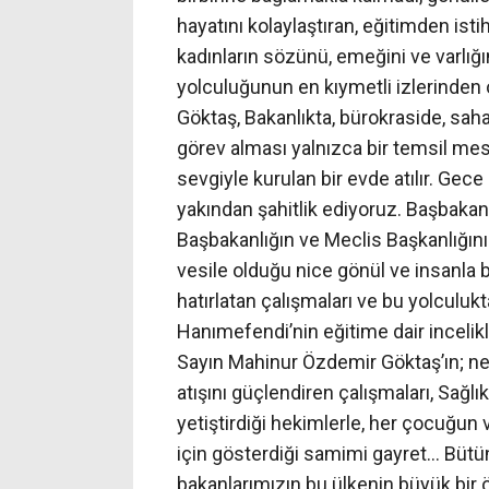
hayatını kolaylaştıran, eğitimden ist
kadınların sözünü, emeğini ve varlığ
yolculuğunun en kıymetli izlerinden
Göktaş, Bakanlıkta, bürokraside, saha
görev alması yalnızca bir temsil mesel
sevgiyle kurulan bir evde atılır. Gec
yakından şahitlik ediyoruz. Başbakanım
Başbakanlığın ve Meclis Başkanlığın
vesile olduğu nice gönül ve insanla 
hatırlatan çalışmaları ve bu yolculuk
Hanımefendi’nin eğitime dair incelikl
Sayın Mahinur Özdemir Göktaş’ın; nesi
atışını güçlendiren çalışmaları, Sağ
yetiştirdiği hekimlerle, her çocuğun 
için gösterdiği samimi gayret… Bütü
bakanlarımızın bu ülkenin büyük bi