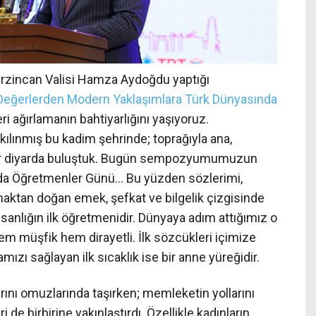
rzincan Valisi Hamza Aydoğdu yaptığı
Değerlerden Modern Yaklaşımlara Türk Dünyasında
ri ağırlamanın bahtiyarlığını yaşıyoruz.
lınmış bu kadim şehrinde; toprağıyla ana,
n bir diyarda buluştuk. Bugün sempozyumumuzun
nda Öğretmenler Günü… Bu yüzden sözlerimi,
naktan doğan emek, şefkat ve bilgelik çizgisinde
sanlığın ilk öğretmenidir. Dünyaya adım attığımız o
; hem müşfik hem dirayetli. İlk sözcükleri içimize
ızı sağlayan ilk sıcaklık ise bir anne yüreğidir.
arını omuzlarında taşırken; memleketin yollarını
 de birbirine yakınlaştırdı. Özellikle kadınların