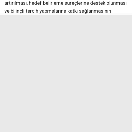
artırılması, hedef belirleme süreçlerine destek olunması
ve bilinçli tercih yapmalarına katkı sağlanmasının
amaçlandığını belirterek, “Bu tür eğitim amaçlı ziyaretler,
öğrencilerimizin hedeflerini somutlaştırmaları açısından
önem taşımaktadır. Fen liseleri gibi nitelikli eğitim
kurumlarını yerinde görmek, öğrencilerimizin
motivasyonunu artırmakta ve gelecek ile ilgili
planlamalarına katkı sağlamaktadır. Bu süreçte
öğrencilerimize rehberlik eden öğretmenlerimize
teşekkür eder, tüm öğrencilerimize LGS yolculuklarında
başarılar dilerim. Öğrencilerimizin akademik
gelişimlerini destekleyen bu etkinliklere devam
edeceğiz. Ayrıca bizleri samimiyetle karşılayan, okul
hakkında detaylı bilgilendirmede bulunan ve
misafirperverlikleriyle örnek olan Erzincan Fen Lisesi
okul idarecilerine ve öğretmenlerine çok teşekkür
ediyorum. Öğrencilerimiz açısından güzel bir deneyim