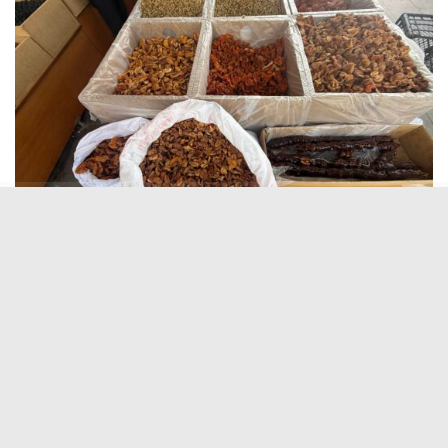
Yurt Dışına Yöresel Lezzet Taşınıyor
Yaz tatili vesilesiyle Avrupa ve farklı ülkelerden
memleketleri Erzincan’a dönen gurbetçiler, dönüş
yolculuğu öncesinde kente özgü lezzetleri temin etmek