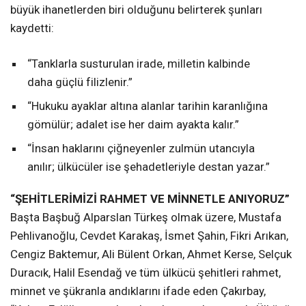
büyük ihanetlerden biri olduğunu belirterek şunları
kaydetti:
“Tanklarla susturulan irade, milletin kalbinde
daha güçlü filizlenir.”
“Hukuku ayaklar altına alanlar tarihin karanlığına
gömülür; adalet ise her daim ayakta kalır.”
“İnsan haklarını çiğneyenler zulmün utancıyla
anılır; ülkücüler ise şehadetleriyle destan yazar.”
“ŞEHİTLERİMİZİ RAHMET VE MİNNETLE ANIYORUZ”
Başta Başbuğ Alparslan Türkeş olmak üzere, Mustafa
Pehlivanoğlu, Cevdet Karakaş, İsmet Şahin, Fikri Arıkan,
Cengiz Baktemur, Ali Bülent Orkan, Ahmet Kerse, Selçuk
Duracık, Halil Esendağ ve tüm ülkücü şehitleri rahmet,
minnet ve şükranla andıklarını ifade eden Çakırbay,