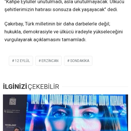
“Kahpe Eylüller unutulmadı, asla unutulmayacak. Ülkücü
şehitlerimizin hatırası sonsuza dek yaşayacak” dedi.
Çakırbay, Türk milletinin bir daha darbelerle değil;
hukukla, demokrasiyle ve ülkücü iradeyle yükseleceğini
vurgulayarak açıklamasını tamamladı.
12 EYLÜL
ERZİNCAN
SONDAKIKA
İLGİNİZİ
ÇEKEBİLİR