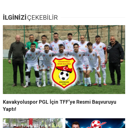
İLGİNİZİ
ÇEKEBİLİR
Kavakyoluspor PGL İçin TFF’ye Resmi Başvuruyu
Yaptı!