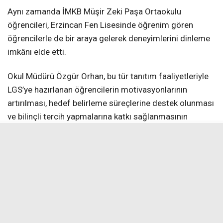
Aynı zamanda İMKB Müşir Zeki Paşa Ortaokulu
öğrencileri, Erzincan Fen Lisesinde öğrenim gören
öğrencilerle de bir araya gelerek deneyimlerini dinleme
imkânı elde etti.
Okul Müdürü Özgür Orhan, bu tür tanıtım faaliyetleriyle
LGS’ye hazırlanan öğrencilerin motivasyonlarının
artırılması, hedef belirleme süreçlerine destek olunması
ve bilinçli tercih yapmalarına katkı sağlanmasının
amaçlandığını belirterek, “Bu tür eğitim amaçlı ziyaretler,
öğrencilerimizin hedeflerini somutlaştırmaları açısından
önem taşımaktadır. Fen liseleri gibi nitelikli eğitim
kurumlarını yerinde görmek, öğrencilerimizin
motivasyonunu artırmakta ve gelecek ile ilgili
planlamalarına katkı sağlamaktadır. Bu süreçte
öğrencilerimize rehberlik eden öğretmenlerimize