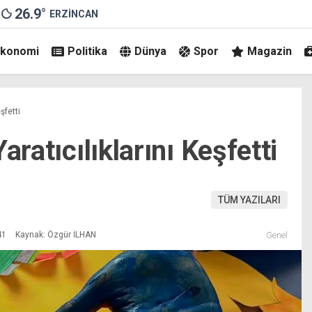
26.9
°
ERZINCAN
Ekonomi
Politika
Dünya
Spor
Magazin
şfetti
aratıcılıklarını Keşfetti
TÜM YAZILARI
41
Kaynak: Özgür İLHAN
Genel