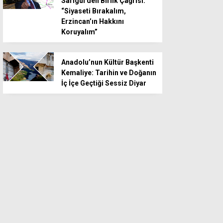
Sarıgül’den Birlik Çağrısı:
“Siyaseti Bırakalım,
Erzincan’ın Hakkını
Koruyalım”
Anadolu’nun Kültür Başkenti
Kemaliye: Tarihin ve Doğanın
İç İçe Geçtiği Sessiz Diyar