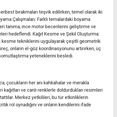
serbest bırakmaları teşvik edilirken, temel olarak iki
Boyama Çalışmaları: Farklı temalardaki boyama
kleri tanıma, ince motor becerilerini geliştirme ve
eleri hedeflendi. Kağıt Kesme ve Şekil Oluşturma:
 kesme tekniklerini uygulayarak çeşitli geometrik
süreç, onların el-göz koordinasyonunu artırırken, üç
 somutlaştırma yeteneklerini besledi.
a, çocukların her anı kahkahalar ve merakla
ri kağıtları ve canlı renklerle doldurdukları resimleri
tılar. Merkez yetkilileri, bu tür etkinliklerin
tik rol oynadığını ve onların kendilerini ifade