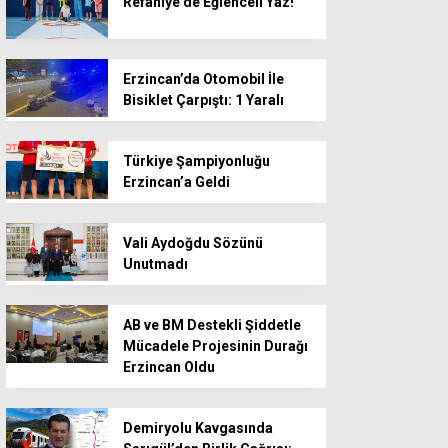
Refahiye’de Eğlenceli Yaz!
Erzincan’da Otomobil İle
Bisiklet Çarpıştı: 1 Yaralı
Türkiye Şampiyonluğu
Erzincan’a Geldi
Vali Aydoğdu Sözünü
Unutmadı
AB ve BM Destekli Şiddetle
Mücadele Projesinin Durağı
Erzincan Oldu
Demiryolu Kavgasında