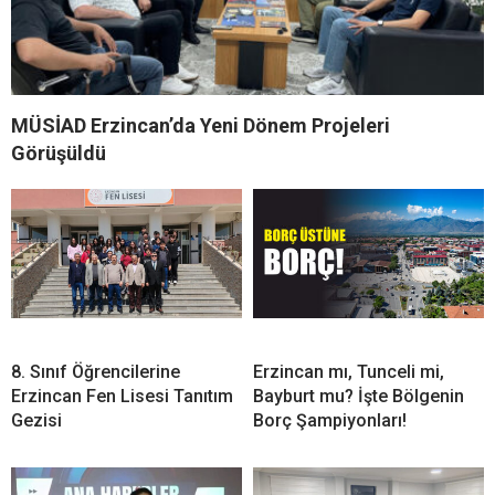
MÜSİAD Erzincan’da Yeni Dönem Projeleri
Görüşüldü
8. Sınıf Öğrencilerine
Erzincan mı, Tunceli mi,
Erzincan Fen Lisesi Tanıtım
Bayburt mu? İşte Bölgenin
Gezisi
Borç Şampiyonları!