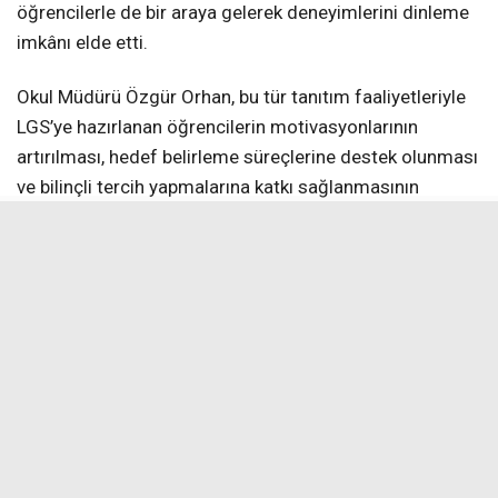
öğrencilerle de bir araya gelerek deneyimlerini dinleme
imkânı elde etti.
Okul Müdürü Özgür Orhan, bu tür tanıtım faaliyetleriyle
LGS’ye hazırlanan öğrencilerin motivasyonlarının
artırılması, hedef belirleme süreçlerine destek olunması
ve bilinçli tercih yapmalarına katkı sağlanmasının
amaçlandığını belirterek, “Bu tür eğitim amaçlı ziyaretler,
öğrencilerimizin hedeflerini somutlaştırmaları açısından
önem taşımaktadır. Fen liseleri gibi nitelikli eğitim
kurumlarını yerinde görmek, öğrencilerimizin
motivasyonunu artırmakta ve gelecek ile ilgili
planlamalarına katkı sağlamaktadır. Bu süreçte
öğrencilerimize rehberlik eden öğretmenlerimize
teşekkür eder, tüm öğrencilerimize LGS yolculuklarında
başarılar dilerim. Öğrencilerimizin akademik
gelişimlerini destekleyen bu etkinliklere devam