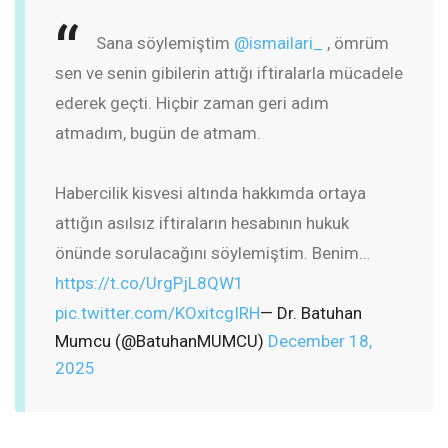
Sana söylemiştim
@ismailari_
, ömrüm
sen ve senin gibilerin attığı iftiralarla mücadele
ederek geçti. Hiçbir zaman geri adım
atmadım, bugün de atmam.
Habercilik kisvesi altında hakkımda ortaya
attığın asılsız iftiraların hesabının hukuk
önünde sorulacağını söylemiştim. Benim…
https://t.co/UrgPjL8QW1
pic.twitter.com/KOxitcgIRH
— Dr. Batuhan
Mumcu (@BatuhanMUMCU)
December 18,
2025