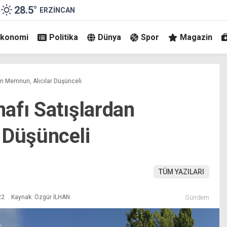
28.5
°
ERZINCAN
Ekonomi
Politika
Dünya
Spor
Magazin
n Memnun, Alıcılar Düşünceli
afı Satışlardan
 Düşünceli
TÜM YAZILARI
22
Kaynak: Özgür İLHAN
Gündem