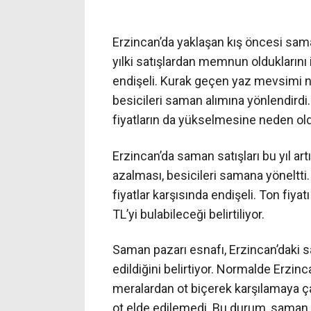
Erzincan’da yaklaşan kış öncesi sama
yılki satışlardan memnun olduklarını i
endişeli. Kurak geçen yaz mevsimi n
besicileri saman alımına yönlendird
fiyatların da yükselmesine neden ol
Erzincan’da saman satışları bu yıl art
azalması, besicileri samana yöneltti
fiyatlar karşısında endişeli. Ton fiya
TL’yi bulabileceği belirtiliyor.
Saman pazarı esnafı, Erzincan’daki sa
edildiğini belirtiyor. Normalde Erzinca
meralardan ot biçerek karşılamaya çal
ot elde edilemedi. Bu durum, saman tal