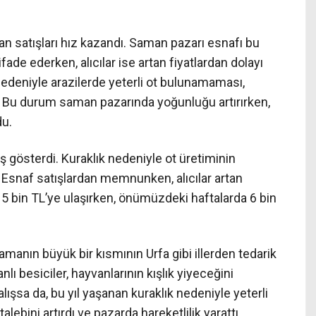
n satışları hız kazandı. Saman pazarı esnafı bu
fade ederken, alıcılar ise artan fiyatlardan dolayı
edeniyle arazilerde yeterli ot bulunamaması,
i. Bu durum saman pazarında yoğunluğu artırırken,
du.
ış gösterdi. Kuraklık nedeniyle ot üretiminin
. Esnaf satışlardan memnunken, alıcılar artan
tı 5 bin TL’ye ulaşırken, önümüzdeki haftalarda 6 bin
manın büyük bir kısmının Urfa gibi illerden tedarik
nlı besiciler, hayvanlarının kışlık yiyeceğini
ışsa da, bu yıl yaşanan kuraklık nedeniyle yeterli
ebini artırdı ve pazarda hareketlilik yarattı.