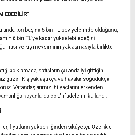
M EDEBİLİR”
u anda ton başına 5 bin TL seviyelerinde olduğunu,
mın 6 bin TL’ye kadar yükselebileceğini
oğuması ve kış mevsiminin yaklaşmasıyla birlikte
ğı açıklamada, satışların şu anda iyi gittiğini
rımız güzel. Kış yaklaştıkça ve havalar soğudukça
yoruz. Vatandaşlarımız ihtiyaçlarını erkenden
samanlığa koyanlarda çok.” ifadelerini kullandı.
İ
r, fiyatların yüksekliğinden şikâyetçi. Özellikle