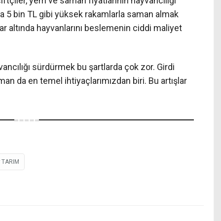
iftçiler, yem ve saman fiyatlarının hayvancılığı
ına 5 bin TL gibi yüksek rakamlarla saman almak
tlar altında hayvanlarını beslemenin ciddi maliyet
yvancılığı sürdürmek bu şartlarda çok zor. Girdi
man da en temel ihtiyaçlarımızdan biri. Bu artışlar
TARIM