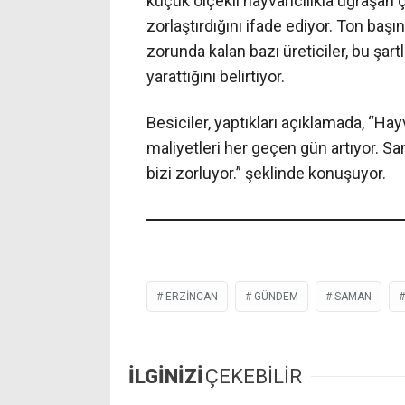
küçük ölçekli hayvancılıkla uğraşan ç
zorlaştırdığını ifade ediyor. Ton baş
zorunda kalan bazı üreticiler, bu şar
yarattığını belirtiyor.
Besiciler, yaptıkları açıklamada, “Ha
maliyetleri her geçen gün artıyor. Sa
bizi zorluyor.” şeklinde konuşuyor.
ERZINCAN
GÜNDEM
SAMAN
İLGİNİZİ
ÇEKEBİLİR