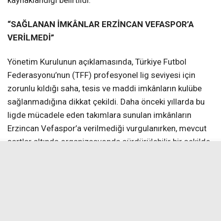
“SAĞLANAN İMKÂNLAR ERZİNCAN VEFASPOR’A
VERİLMEDİ”
Yönetim Kurulunun açıklamasında, Türkiye Futbol
Federasyonu’nun (TFF) profesyonel lig seviyesi için
zorunlu kıldığı saha, tesis ve maddi imkânların kulübe
sağlanmadığına dikkat çekildi. Daha önceki yıllarda bu
ligde mücadele eden takımlara sunulan imkânların
Erzincan Vefaspor’a verilmediği vurgulanırken, mevcut
şartlar altında organizasyonda sürdürülebilir bir şekilde
yer almanın mümkün olmadığı ifade edildi.
“GERİ ADIM DEĞİL, GELECEĞİ KORUMA ADIMI”
Kulübün mali yapısını korumak ve altyapı geleceğini
riske atmamak adına bu zor kararın alındığı belirtilen