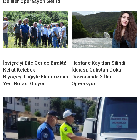
Deliller Operasyon Getirdi!
İsviçre’yi Bile Geride Bıraktı!
Hastane Kayıtları Silindi
Kelkit Kelebek
İddiası: Gülistan Doku
Biyoçeşitliliğiyle Ekoturizmin
Dosyasında 3 İlde
Yeni Rotası Oluyor
Operasyon!