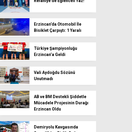
Refahiye’de Eğlenceli Yaz!
Erzincan’da Otomobil İle
Bisiklet Çarpıştı: 1 Yaralı
Türkiye Şampiyonluğu
Erzincan’a Geldi
Vali Aydoğdu Sözünü
Unutmadı
AB ve BM Destekli Şiddetle
Mücadele Projesinin Durağı
Erzincan Oldu
Demiryolu Kavgasında