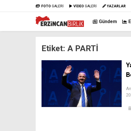
FOTO
GALERİ
VİDEO
GALERİ
YAZARLAR
Gündem
Etiket:
A PARTİ
Y
B
An
20