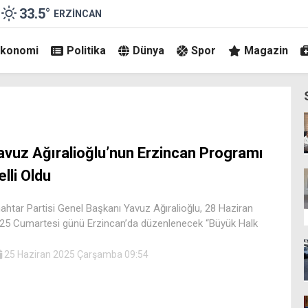
33.5
°
ERZINCAN
Ekonomi
Politika
Dünya
Spor
Magazin
avuz Ağıralioğlu’nun Erzincan Programı
elli Oldu
ahtar Partisi Genel Başkanı Yavuz Ağıralioğlu, 28 Haziran
25 Cumartesi günü Erzincan’da düzenlenecek “Büyük Halk
25 Haziran 2025 Çarşamba 09:54