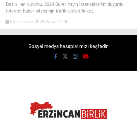
Basın İlan Kurumu, 2024 Süreli Yayın İstatistikleri’ni duyurdu.
İnternet haber sitelerinin trafik verileri ilk kez
06 Temmuz 2025 Pazar 14:05
Sosyal medya hesaplarımızı keşfedin