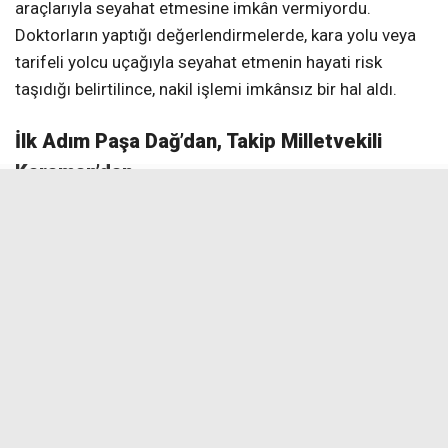
araçlarıyla seyahat etmesine imkân vermiyordu.
Doktorların yaptığı değerlendirmelerde, kara yolu veya
tarifeli yolcu uçağıyla seyahat etmenin hayati risk
taşıdığı belirtilince, nakil işlemi imkânsız bir hal aldı.
İlk Adım Paşa Dağ’dan, Takip Milletvekili
Karaman’dan
Hastanın çaresizliğini ve memleket hasretini öğrenen
Eski Ulalar Belediye Başkanı Paşa Dağ, insani bir
sorumluluk üstlenerek vakit kaybetmeden harekete
geçti. Talebi ilgili makamlara ileten Dağ’ın girişimleri,
konuyu kısa sürede Sağlık Bakanlığı’nın gündemine
taşıdı.
Sürece Erzincan Milletvekili Süleyman Karaman’ın da
dâhil olmasıyla birlikte devlet mekanizmaları hızla