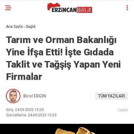
Ana Sayfa
›
Sağlık
Tarım ve Orman Bakanlığı
Yine İfşa Etti! İşte Gıdada
Taklit ve Tağşiş Yapan Yeni
Firmalar
Birol ERGİN
TÜM YAZILARI
Giriş: 24-09-2025 15:03
Sağlık
Güncelleme: 24-09-2025 15:03