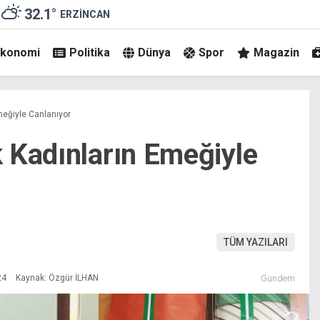
32.1
°
ERZINCAN
Ekonomi
Politika
Dünya
Spor
Magazin
meğiyle Canlanıyor
 Kadınların Emeğiyle
TÜM YAZILARI
24
Kaynak: Özgür İLHAN
Gündem