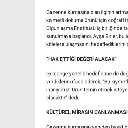
Gazenne kumaşına olan ilginin artmas
kıymetli dokuma ürünü için coğrafi işa
Olgunlaşma Enstitüsü iş birliğinde t
sunulmaya başlandı. Ayşe Birler, bu i
kitlelere ulaşmasını hedeflediklerini be
“HAK ETTİĞİ DEĞERİ ALACAK”
Geleceğe yönelik hedeflerine de deği
verdiklerini ifade ederek, “Bu kıymet
inanıyoruz. Ürün temin etmek isteyen
olacaktır” dedi.
KÜLTÜREL MİRASIN CANLANMASI 
Gazenne kumaşının yeniden hayat bu