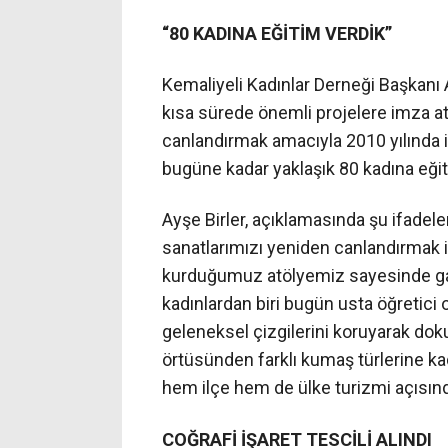
“80 KADINA EĞİTİM VERDİK”
Kemaliyeli Kadınlar Derneği Başkanı A
kısa sürede önemli projelere imza att
canlandırmak amacıyla 2010 yılında il
bugüne kadar yaklaşık 80 kadına eğiti
Ayşe Birler, açıklamasında şu ifadel
sanatlarımızı yeniden canlandırmak iç
kurduğumuz atölyemiz sayesinde ga
kadınlardan biri bugün usta öğretici 
geleneksel çizgilerini koruyarak d
örtüsünden farklı kumaş türlerine ka
hem ilçe hem de ülke turizmi açısınd
COĞRAFİ İŞARET TESCİLİ ALINDI