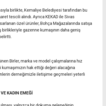
ıyla birlikte, Kemaliye Belediyesi tarafından bu
ret tescili alındı. Ayrıca KEKAD ile Sivas
asarlanan özel ürünler, Bohça Mağazalarında satışa
ş birlikleriyle gazenne kumaşının daha geniş
lirtti.
nen Birler, marka ve model çalışmalarına hız
li kumaşımızın hak ettiği değeri alacağına
lerin derneğimizle iletişime geçmeleri yeterli
VE KADIN EMEĞİ
lması, yalnızca bir dokuma geleneğinin