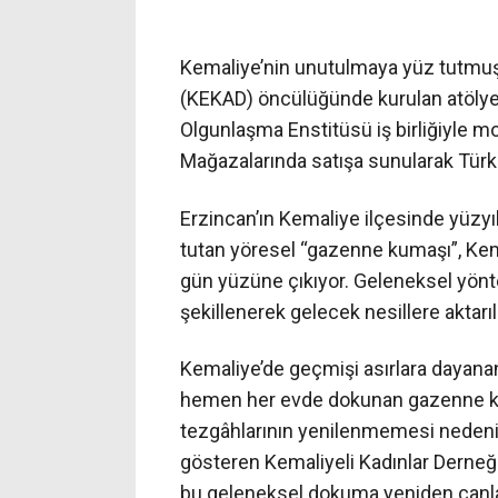
Kemaliye’nin unutulmaya yüz tutmuş
(KEKAD) öncülüğünde kurulan atölye
Olgunlaşma Enstitüsü iş birliğiyle m
Mağazalarında satışa sunularak Türkiy
Erzincan’ın Kemaliye ilçesinde yüzy
tutan yöresel “gazenne kumaşı”, Kemal
gün yüzüne çıkıyor. Geleneksel yönt
şekillenerek gelecek nesillere aktarıl
Kemaliye’de geçmişi asırlara dayanan v
hemen her evde dokunan gazenne ku
tezgâhlarının yenilenmemesi nedeniyle
gösteren Kemaliyeli Kadınlar Derneğ
bu geleneksel dokuma yeniden canlan