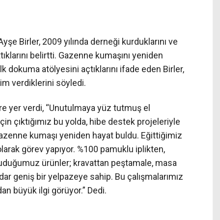
yşe Birler, 2009 yılında derneği kurduklarını ve
ıklarını belirtti. Gazenne kumaşını yeniden
k dokuma atölyesini açtıklarını ifade eden Birler,
m verdiklerini söyledi.
ere yer verdi, “Unutulmaya yüz tutmuş el
in çıktığımız bu yolda, hibe destek projeleriyle
zenne kumaşı yeniden hayat buldu. Eğittiğimiz
olarak görev yapıyor. %100 pamuklu iplikten,
okuduğumuz ürünler; kravattan peştamale, masa
dar geniş bir yelpazeye sahip. Bu çalışmalarımız
an büyük ilgi görüyor.” Dedi.