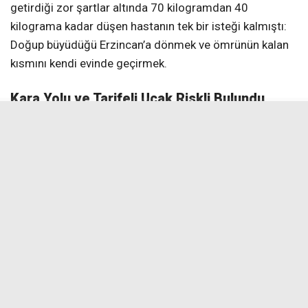
getirdiği zor şartlar altında 70 kilogramdan 40
kilograma kadar düşen hastanın tek bir isteği kalmıştı:
Doğup büyüdüğü Erzincan’a dönmek ve ömrünün kalan
kısmını kendi evinde geçirmek.
Kara Yolu ve Tarifeli Uçak Riskli Bulundu
Ancak hastanın sağlık durumu, normal ulaşım
araçlarıyla seyahat etmesine imkân vermiyordu.
Doktorların yaptığı değerlendirmelerde, kara yolu veya
tarifeli yolcu uçağıyla seyahat etmenin hayati risk
taşıdığı belirtilince, nakil işlemi imkânsız bir hal aldı.
İlk Adım Paşa Dağ’dan, Takip Milletvekili
Karaman’dan
Hastanın çaresizliğini ve memleket hasretini öğrenen