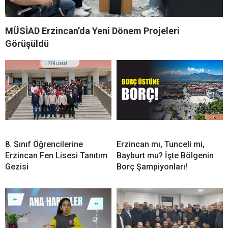
MÜSİAD Erzincan’da Yeni Dönem Projeleri
Görüşüldü
8. Sınıf Öğrencilerine
Erzincan mı, Tunceli mi,
Erzincan Fen Lisesi Tanıtım
Bayburt mu? İşte Bölgenin
Gezisi
Borç Şampiyonları!