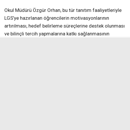
Okul Müdürü Özgür Orhan, bu tür tanıtım faaliyetleriyle
LGS’ye hazırlanan öğrencilerin motivasyonlarının
artırılması, hedef belirleme süreçlerine destek olunması
ve bilinçli tercih yapmalarına katkı sağlanmasının
amaçlandığını belirterek, “Bu tür eğitim amaçlı ziyaretler,
öğrencilerimizin hedeflerini somutlaştırmaları açısından
önem taşımaktadır. Fen liseleri gibi nitelikli eğitim
kurumlarını yerinde görmek, öğrencilerimizin
motivasyonunu artırmakta ve gelecek ile ilgili
planlamalarına katkı sağlamaktadır. Bu süreçte
öğrencilerimize rehberlik eden öğretmenlerimize
teşekkür eder, tüm öğrencilerimize LGS yolculuklarında
başarılar dilerim. Öğrencilerimizin akademik
gelişimlerini destekleyen bu etkinliklere devam
edeceğiz. Ayrıca bizleri samimiyetle karşılayan, okul
hakkında detaylı bilgilendirmede bulunan ve