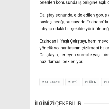
önerileri konusunda iş birliğine açık ol
Çalıştay sonunda, elde edilen görüş ve
paylaşılacağı, bu sayede Erzincan’da 
ihtiyaç odaklı bir şekilde yürütüleceği
Erzincan İl Yaşlı Çalıştayı, hem me
yönelik yol haritasının çizilmesi bakı
Çalıştayın, ilerleyen süreçte yaşlı 
hazırlaması bekleniyor.
AİLESOSYAL
EBYÜ
EĞITIM
E
İLGİNİZİ
ÇEKEBİLİR