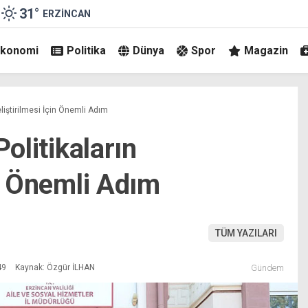
31
°
ERZINCAN
Ekonomi
Politika
Dünya
Spor
Magazin
eliştirilmesi İçin Önemli Adım
Politikaların
in Önemli Adım
TÜM YAZILARI
49
Kaynak: Özgür İLHAN
Gündem