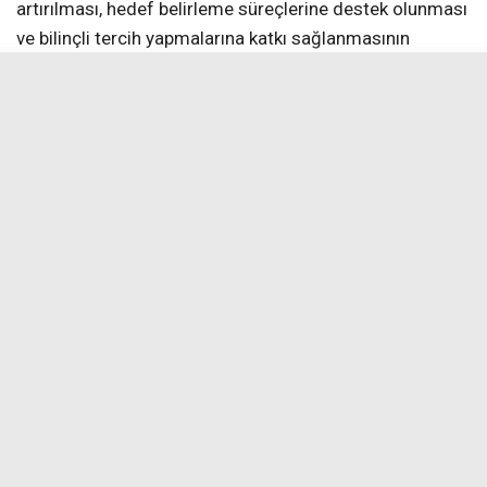
artırılması, hedef belirleme süreçlerine destek olunması
ve bilinçli tercih yapmalarına katkı sağlanmasının
amaçlandığını belirterek, “Bu tür eğitim amaçlı ziyaretler,
öğrencilerimizin hedeflerini somutlaştırmaları açısından
önem taşımaktadır. Fen liseleri gibi nitelikli eğitim
kurumlarını yerinde görmek, öğrencilerimizin
motivasyonunu artırmakta ve gelecek ile ilgili
planlamalarına katkı sağlamaktadır. Bu süreçte
öğrencilerimize rehberlik eden öğretmenlerimize
teşekkür eder, tüm öğrencilerimize LGS yolculuklarında
başarılar dilerim. Öğrencilerimizin akademik
gelişimlerini destekleyen bu etkinliklere devam
edeceğiz. Ayrıca bizleri samimiyetle karşılayan, okul
hakkında detaylı bilgilendirmede bulunan ve
misafirperverlikleriyle örnek olan Erzincan Fen Lisesi
okul idarecilerine ve öğretmenlerine çok teşekkür
ediyorum. Öğrencilerimiz açısından güzel bir deneyim