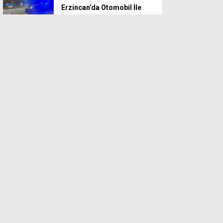
Erzincan’da Otomobil İle
Bisiklet Çarpıştı: 1 Yaralı
Türkiye Şampiyonluğu
Erzincan’a Geldi
Vali Aydoğdu Sözünü
Unutmadı
AB ve BM Destekli Şiddetle
Mücadele Projesinin Durağı
Erzincan Oldu
Demiryolu Kavgasında
Sarıgül’den Birlik Çağrısı:
“Siyaseti Bırakalım,
Erzincan’ın Hakkını