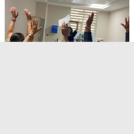
Screenshot
Sağlık hizmetlerinin her kesime ulaştırılması ve özellikle
erken teşhis bilincinin yaygınlaştırılması hedeflenen
çalışma, Tercan Toplum Sağlığı Merkezi
koordinasyonunda gerçekleştirildi. Tercan 03 Nolu Aile