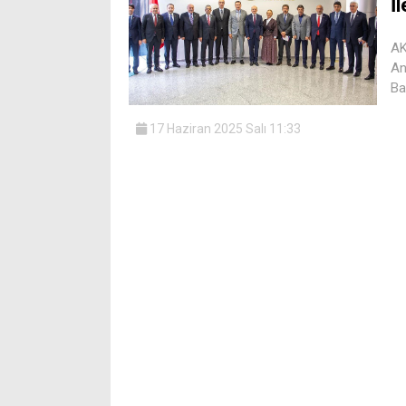
İl
AK
An
Ba
17 Haziran 2025 Salı 11:33