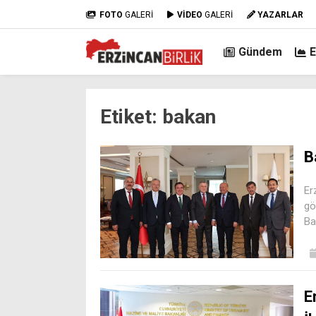
FOTO
GALERİ
VİDEO
GALERİ
YAZARLAR
Gündem
Etiket:
bakan
B
Er
gö
Ba
E