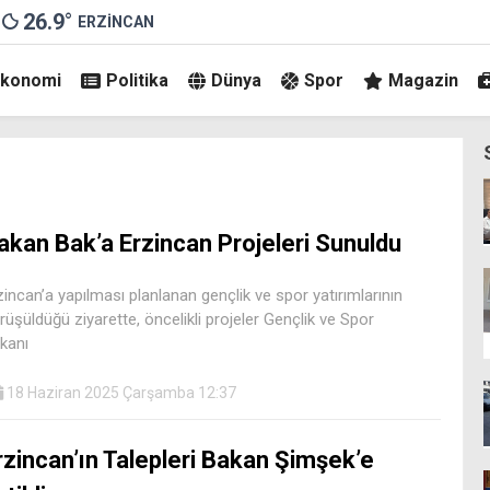
26.9
°
ERZINCAN
Ekonomi
Politika
Dünya
Spor
Magazin
akan Bak’a Erzincan Projeleri Sunuldu
zincan’a yapılması planlanan gençlik ve spor yatırımlarının
rüşüldüğü ziyarette, öncelikli projeler Gençlik ve Spor
kanı
18 Haziran 2025 Çarşamba 12:37
rzincan’ın Talepleri Bakan Şimşek’e