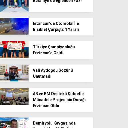
Refahiye’de Eğlenceli Yaz!
Erzincan’da Otomobil İle
Bisiklet Çarpıştı: 1 Yaralı
Türkiye Şampiyonluğu
Erzincan’a Geldi
Vali Aydoğdu Sözünü
Unutmadı
AB ve BM Destekli Şiddetle
Mücadele Projesinin Durağı
Erzincan Oldu
Demiryolu Kavgasında