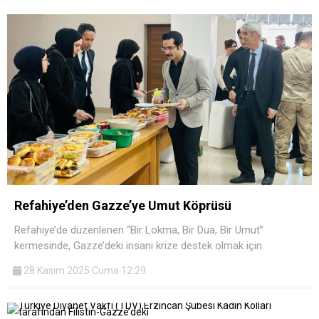
Refahiye’den Gazze’ye Umut Köprüsü
Refahiye’de düzenlenen “Bir Lokma, Bir Dua, Bir Umut”
kermesinde, Gazze’deki insani krize destek olmak için
28 Kasım 2025 Cuma 12:29