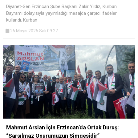
Diyanet-Sen Erzincan Şube Başkanı Zakir Yıldız, Kurban
Bayramı dolayısıyla yayımladığı mesajda çarpıcı ifadeler
kullandı. Kurban
26 Mayıs 2026 Salı 09:27
Mahmut Arslan İçin Erzincan’da Ortak Duruş:
“Sarsılmaz Onurumuzun Simgesidir”