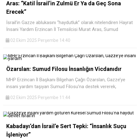
Aras: “Katil İsrail’in Zulmü Er Ya da Geç Sona
Erecek”
İsrail’in Gazze ablukasını “haydutluk” olarak nitelendiren Hayrat
İnsani Yardım Erzincan İl Temsilcisi Murat Aras, Sumud
02 Ekim 2025 Perşembe 14:40
Özarslan: Sumud Filosu İnsanlığın Vicdanıdır
MHP Erzincan İl Başkanı Bilgehan Çağrı Özarslan, Gazze’ye
insani yardım taşıyan Sumud Filosu’na destek vererek,
02 Ekim 2025 Perşembe 11:44
Kabadayı’dan İsrail’e Sert Tepki: “İnsanlık Suçu
İşleniyor”