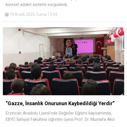
küresel adalet sistemi sorgulandı;
19 Aralık 2025 Cuma 12:04
“Gazze, İnsanlık Onurunun Kaybedildiği Yerdir”
Erzincan Anadolu Lisesi’nde Değerler Eğitimi kapsamında,
EBYÜ İlahiyat Fakültesi öğretim üyesi Prof. Dr. Mustafa Alıcı