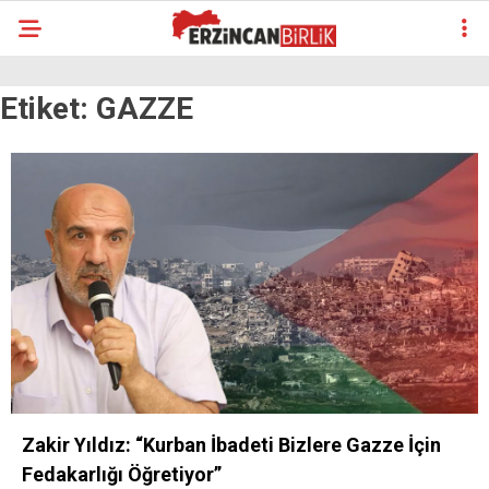
Etiket:
GAZZE
Zakir Yıldız: “Kurban İbadeti Bizlere Gazze İçin
Fedakarlığı Öğretiyor”