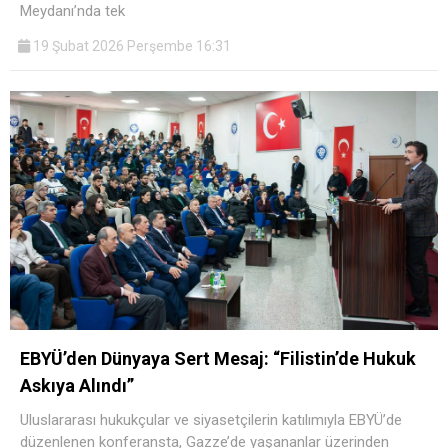
Meydanı’nda tek
19 Şubat 2026 Perşembe 16:31
EBYÜ’den Dünyaya Sert Mesaj: “Filistin’de Hukuk
Askıya Alındı”
Uluslararası hukukçular ve siyasetçilerin katılımıyla EBYÜ’de
düzenlenen konferansta, Gazze’de yaşananlar üzerinden