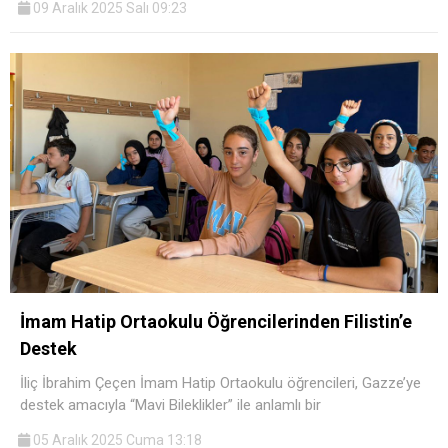
09 Aralık 2025 Salı 09:23
İmam Hatip Ortaokulu Öğrencilerinden Filistin’e
Destek
İliç İbrahim Çeçen İmam Hatip Ortaokulu öğrencileri, Gazze’ye
destek amacıyla “Mavi Bileklikler” ile anlamlı bir
05 Aralık 2025 Cuma 13:18