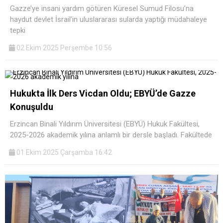
Gazze’ye insani yardım götüren Küresel Sumud Filosu’na
haydut devlet İsrail’in uluslararası sularda yaptığı müdahaleye
tepki
02 Ekim 2025 Perşembe 10:56
Hukukta İlk Ders Vicdan Oldu; EBYÜ’de Gazze
Konuşuldu
Erzincan Binali Yıldırım Üniversitesi (EBYÜ) Hukuk Fakültesi,
2025-2026 akademik yılına anlamlı bir dersle başladı. Fakültede
01 Ekim 2025 Çarşamba 16:42