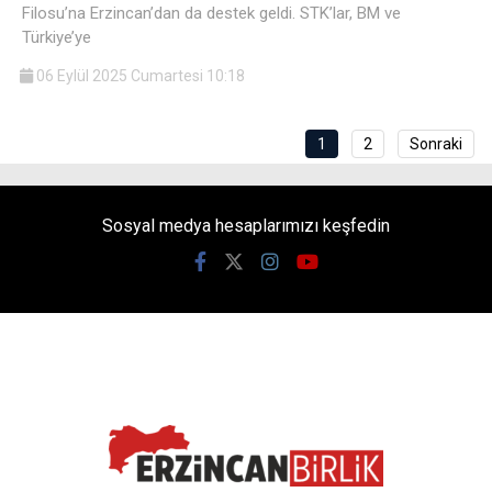
Filosu’na Erzincan’dan da destek geldi. STK’lar, BM ve
Türkiye’ye
06 Eylül 2025 Cumartesi 10:18
1
2
Sonraki
Sosyal medya hesaplarımızı keşfedin