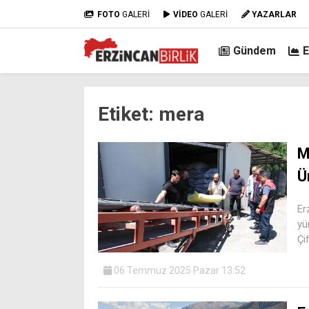
FOTO
GALERİ
VİDEO
GALERİ
YAZARLAR
Gündem
Etiket:
mera
M
Ü
Er
yü
Çi
06 Temmuz 2025 Pazar 13:52