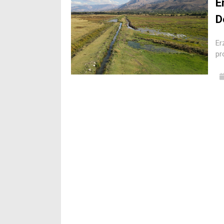
E
D
Er
pr