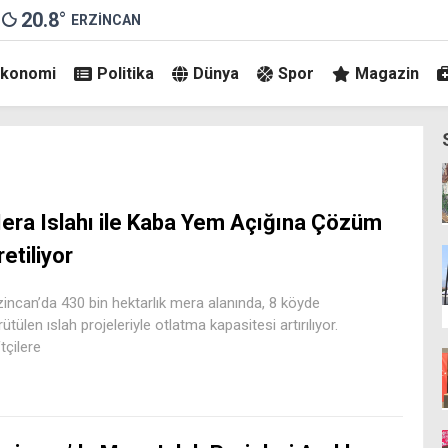
20.8
°
ERZINCAN
Ekonomi
Politika
Dünya
Spor
Magazin
era Islahı ile Kaba Yem Açığına Çözüm
retiliyor
zincan’da 430 bin hektarlık mera alanında, 8 köyde
rütülen ıslah projeleriyle otlatma kapasitesi artırılıyor.
ftçilere