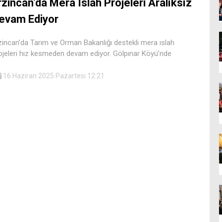
rzincan’da Mera Islah Projeleri Aralıksız
evam Ediyor
zincan’da Tarım ve Orman Bakanlığı destekli mera ıslah
ojeleri hız kesmeden devam ediyor. Gölpınar Köyü’nde
16 Haziran 2025 Pazartesi 12:21