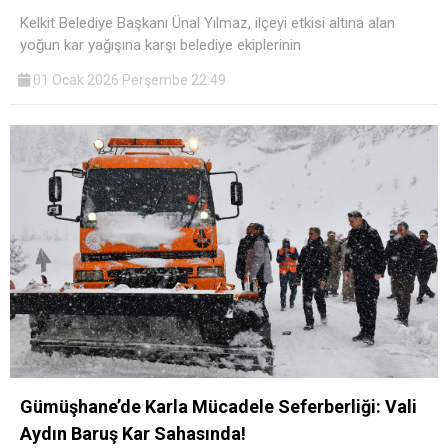
Kelkit Belediye Başkanı Ünal Yılmaz, ilçeyi etkisi altına alan
yoğun kar yağışına karşı belediye ekiplerinin
01 Ocak 2026 Perşembe 22:49
Gümüşhane’de Karla Mücadele Seferberliği: Vali
Aydın Baruş Kar Sahasında!