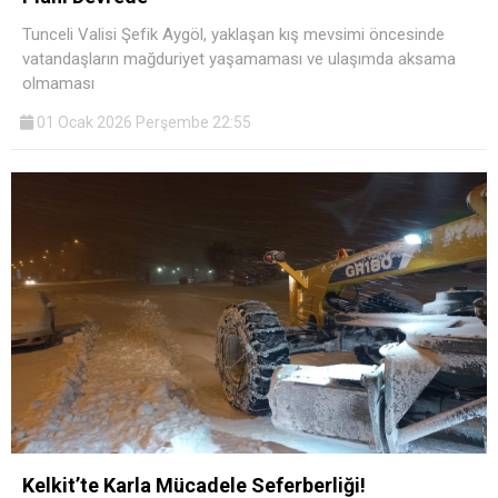
Tunceli Valisi Şefik Aygöl, yaklaşan kış mevsimi öncesinde
vatandaşların mağduriyet yaşamaması ve ulaşımda aksama
olmaması
01 Ocak 2026 Perşembe 22:55
Kelkit’te Karla Mücadele Seferberliği!