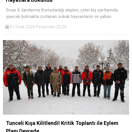
Sivas İl Jandarma Komutanlığı ekipleri, çetin kış şartlarında
yiyecek bulmakta zorlanan sokak hayvanlarını ve yaban
01 Ocak 2026 Perşembe 23:34
Tunceli Kışa Kilitlendi! Kritik Toplantı ile Eylem
Planı Devrede