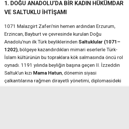
1. DOĞU ANADOLU’DA BİR KADIN HÜKÜMDAR
VE SALTUKLU İHTİŞAMI
1071 Malazgirt Zaferi’nin hemen ardından Erzurum,
Erzincan, Bayburt ve çevresinde kurulan Doğu
Anadolu’nun ilk Türk beyliklerinden
Saltuklular (1071–
1202)
, bölgeye kazandırdıkları mimari eserlerle Türk-
İslam kültürünün bu topraklara kök salmasında öncü rol
oynadı. 1191 yılında beyliğin başına geçen II. İzzeddin
Saltuk’un kızı
Mama Hatun
, dönemin siyasi
çalkantılarına rağmen dirayetli yönetimi, diplomasideki
etkinliği ve imar faaliyetleriyle adını tarihe altın harflerle
yazdırdı.
Yaklaşık 10 yıl boyunca hüküm süren ve bölgede büyük
saygı gören Mama Hatun’un 1192 yılındaki vefatının
ardından, anısını ölümsüzleştirmek adına bu anıtsal yapı