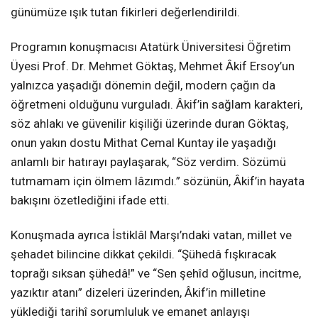
günümüze ışık tutan fikirleri değerlendirildi.
Programın konuşmacısı Atatürk Üniversitesi Öğretim
Üyesi Prof. Dr. Mehmet Göktaş, Mehmet Âkif Ersoy’un
yalnızca yaşadığı dönemin değil, modern çağın da
öğretmeni olduğunu vurguladı. Âkif’in sağlam karakteri,
söz ahlakı ve güvenilir kişiliği üzerinde duran Göktaş,
onun yakın dostu Mithat Cemal Kuntay ile yaşadığı
anlamlı bir hatırayı paylaşarak, “Söz verdim. Sözümü
tutmamam için ölmem lâzımdı.” sözünün, Âkif’in hayata
bakışını özetlediğini ifade etti.
Konuşmada ayrıca İstiklâl Marşı’ndaki vatan, millet ve
şehadet bilincine dikkat çekildi. “Şühedâ fışkıracak
toprağı sıksan şühedâ!” ve “Sen şehîd oğlusun, incitme,
yazıktır atanı” dizeleri üzerinden, Âkif’in milletine
yüklediği tarihî sorumluluk ve emanet anlayışı